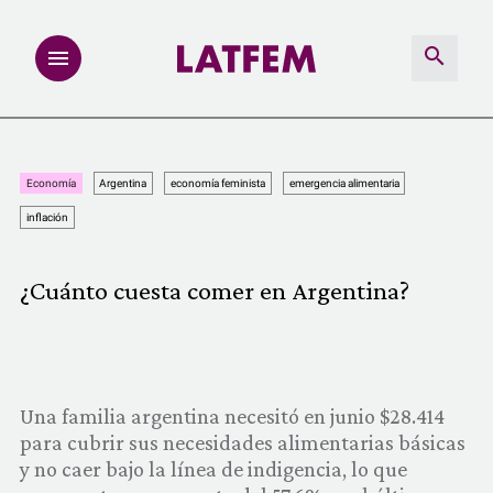
NOTAS
Economía
Argentina
economía feminista
emergencia alimentaria
INVESTIGACIONES
inflación
MULTIMEDIA
¿Cuánto cuesta comer en Argentina?
REDACCIÓN ABIERTA
LATFEMLAB.
Una familia argentina necesitó en junio $28.414
para cubrir sus necesidades alimentarias básicas
PRODUCTOS
y no caer bajo la línea de indigencia, lo que