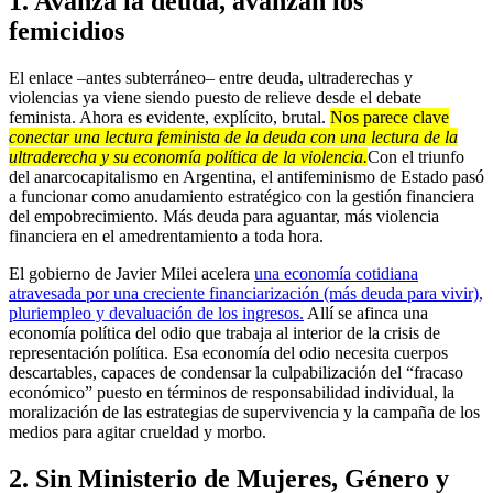
1.
Avanza la deuda, avanzan los
femicidios
El enlace –antes subterráneo– entre deuda, ultraderechas y
violencias ya viene siendo puesto de relieve desde el debate
feminista. Ahora es evidente, explícito, brutal.
Nos parece clave
conectar una lectura feminista de la deuda con una lectura de la
ultraderecha y su economía política de la violencia.
Con el triunfo
del anarcocapitalismo en Argentina, el antifeminismo de Estado pasó
a funcionar como anudamiento estratégico con la gestión financiera
del empobrecimiento. Más deuda para aguantar, más violencia
financiera en el amedrentamiento a toda hora.
El gobierno de Javier Milei acelera
una economía cotidiana
atravesada por una creciente financiarización (más deuda para vivir),
pluriempleo y devaluación de los ingresos.
Allí se afinca una
economía política del odio que trabaja al interior de la crisis de
representación política. Esa economía del odio necesita cuerpos
descartables, capaces de condensar la culpabilización del “fracaso
económico” puesto en términos de responsabilidad individual, la
moralización de las estrategias de supervivencia y la campaña de los
medios para agitar crueldad y morbo.
2.
Sin Ministerio de Mujeres, Género y