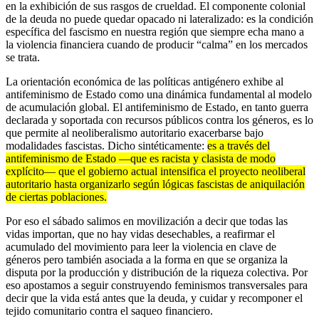
en la exhibición de sus rasgos de crueldad. El componente colonial
de la deuda no puede quedar opacado ni lateralizado: es la condición
específica del fascismo en nuestra región que siempre echa mano a
la violencia financiera cuando de producir “calma” en los mercados
se trata.
La orientación económica de las políticas antigénero exhibe al
antifeminismo de Estado como una dinámica fundamental al modelo
de acumulación global. El antifeminismo de Estado, en tanto guerra
declarada y soportada con recursos públicos contra los géneros, es lo
que permite al neoliberalismo autoritario exacerbarse bajo
modalidades fascistas. Dicho sintéticamente:
es a través del
antifeminismo de Estado —que es racista y clasista de modo
explícito— que el gobierno actual intensifica el proyecto neoliberal
autoritario hasta organizarlo según lógicas fascistas de aniquilación
de ciertas poblaciones.
Por eso el sábado salimos en movilización a decir que todas las
vidas importan, que no hay vidas desechables, a reafirmar el
acumulado del movimiento para leer la violencia en clave de
géneros pero también asociada a la forma en que se organiza la
disputa por la producción y distribución de la riqueza colectiva. Por
eso apostamos a seguir construyendo feminismos transversales para
decir que la vida está antes que la deuda, y cuidar y recomponer el
tejido comunitario contra el saqueo financiero.