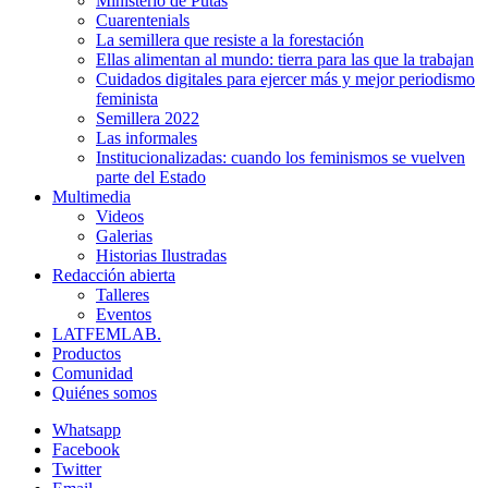
Ministerio de Putas
Cuarentenials
La semillera que resiste a la forestación
Ellas alimentan al mundo: tierra para las que la trabajan
Cuidados digitales para ejercer más y mejor periodismo
feminista
Semillera 2022
Las informales
Institucionalizadas: cuando los feminismos se vuelven
parte del Estado
Multimedia
Videos
Galerias
Historias Ilustradas
Redacción abierta
Talleres
Eventos
LATFEMLAB.
Productos
Comunidad
Quiénes somos
Whatsapp
Facebook
Twitter