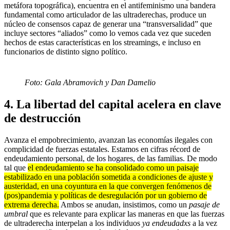
metáfora topográfica), encuentra en el antifeminismo una bandera
fundamental como articulador de las ultraderechas, produce un
núcleo de consensos capaz de generar una “transversalidad” que
incluye sectores “aliados” como lo vemos cada vez que suceden
hechos de estas características en los streamings, e incluso en
funcionarios de distinto signo político.
Foto: Gala Abramovich y Dan Damelio
4.
La libertad del capital acelera en clave
de destrucción
Avanza el empobrecimiento, avanzan las economías ilegales con
complicidad de fuerzas estatales. Estamos en cifras récord de
endeudamiento personal, de los hogares, de las familias. De modo
tal que
el endeudamiento se ha consolidado como un paisaje
estabilizado en una población sometida a condiciones de ajuste y
austeridad, en una coyuntura en la que convergen fenómenos de
(pos)pandemia y políticas de desregulación por un gobierno de
extrema derecha.
Ambos se anudan, insistimos, como un
pasaje de
umbral
que es relevante para explicar las maneras en que las fuerzas
de ultraderecha interpelan a los individuos
ya endeudadxs
a la vez