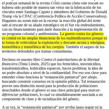
el podcast semanal de la revista
Crisis
cuenta cómo este rescate no
hubiera sido posible de manera tan veloz sin la lubricación de los
vínculos entre Santiago Caputo y miembros del Gobierno de Donald
Trump vía la CPAC (Conferencia Política de Acción Conservadora).
Hagamos un zoom más en la escena: la reacción global del norte
sale al rescate de su aliado estratégico en el Sur vía endeudamiento,
con un financiamiento para darle duración a la implementación de
un programa colonial y antifeminista.
La guerra contra los géneros
es central en las utopías financieras de los multimillonarios porque es
la forma de vehiculizar la explotación y descarte racista y misógina,
homofóbica y transfóbica de los cuerpos.
También el saqueo de los
territorios defendidos por tramas comunitarias.
Decimos en nuestro libro
Contra el autoritarismo de la libertad
financiera
(Tinta Limón, 2025) que los femicidios, travesticidios,
transfeminicidios, lesbicidios esparcen, hacen proliferar, la idea de
un poder absoluto a nivel de la cotidianeidad. Por eso son clave para
entender cómo funciona la “restauración patriarcal”
por abajo
,
buscando construir consenso en la opinión pública. Tal restauración
provee una distinción moral para la producción de poblaciones
desechables donde el género es una clave principal para
marcar-
diferenciar
poblaciones, lo cual va simultáneamente asociada a un
componente de clase y de racialización del género.
A su vez, la “restauración patriarcal”
por arriba
(para seguir en la