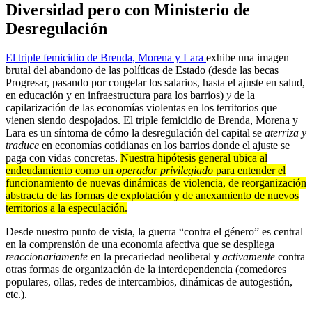
Diversidad pero con Ministerio de
Desregulación
El triple femicidio de Brenda, Morena y Lara
exhibe una imagen
brutal del abandono de las políticas de Estado (desde las becas
Progresar, pasando por congelar los salarios, hasta el ajuste en salud,
en educación y en infraestructura para los barrios)
y
de la
capilarización de las economías violentas en los territorios que
vienen siendo despojados. El triple femicidio de Brenda, Morena y
Lara es un síntoma de cómo la desregulación del capital se
aterriza y
traduce
en economías cotidianas en los barrios donde el ajuste se
paga con vidas concretas.
Nuestra hipótesis general ubica al
endeudamiento como un
operador privilegiado
para entender el
funcionamiento de nuevas dinámicas de violencia, de reorganización
abstracta de las formas de explotación y de anexamiento de nuevos
territorios a la especulación.
Desde nuestro punto de vista, la guerra “contra el género” es central
en la comprensión de una economía afectiva que se despliega
reaccionariamente
en la precariedad neoliberal y
activamente
contra
otras formas de organización de la interdependencia (comedores
populares, ollas, redes de intercambios, dinámicas de autogestión,
etc.).