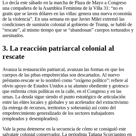
Lo decía este sábado en la marcha de Plaza de Mayo a Congreso
una compañera de la Asamblea Feminista de la Villa 31: “no es
gratis que se laven dólares en las villas: genera una nueva economía
de la violencia”. En una semana en que Javier Milei extremó las
condiciones de sumisión colonial al gobierno de Trump, se habló de
“rescate”, al mismo tiempo que se “abandonan” cuerpos torturados y
asesinados.
3.
La reacción patriarcal colonial al
rescate
Avanza la restauración patriarcal, avanzan las formas en que los
cuerpos de las pibas empobrecidas son descartados. Al nuevo
préstamo-rescate se lo nombró como “oxígeno político”: refiere al
obvio apoyo de Estados Unidos a su alumno obediente y grotesco
que enfrenta crisis políticas en la calle, en el Congreso y en las
urnas. La deuda sigue siendo el punto estratégico de articulación
entre las elites locales y globales y un acelerador del extractivismo
(la entrega de recursos, territorios y soberanía) así como del
empobrecimiento generalizado de los sectores trabajadores
(empleados y desempleados).
Vale la pena detenerse en la secuencia de cómo se consiguió este
salvataje colonial conservador. La periodista Tatiana Scorciapino en