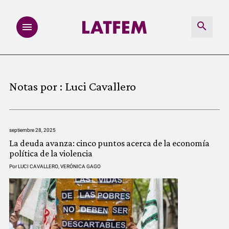
NOTAS
Notas por :
Luci Cavallero
INVESTIGACIONES
MULTIMEDIA
septiembre 28, 2025
La deuda avanza: cinco puntos acerca de la economía
REDACCIÓN ABIERTA
política de la violencia
Por
LUCI CAVALLERO
,
VERÓNICA GAGO
LATFEMLAB.
PRODUCTOS