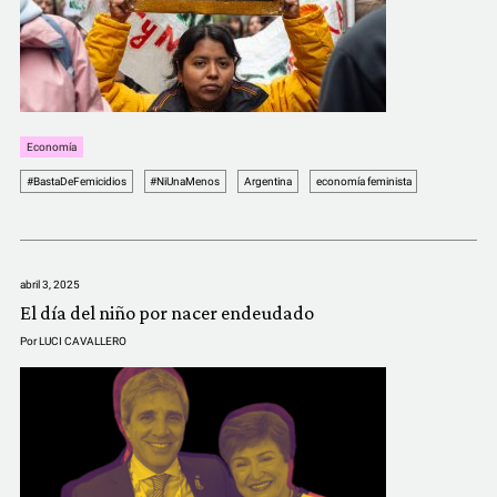
COMUNIDAD
QUIÉNES SOMOS
Economía
#BastaDeFemicidios
#NiUnaMenos
Argentina
economía feminista
abril 3, 2025
El día del niño por nacer endeudado
Por
LUCI CAVALLERO