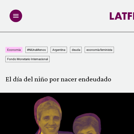
NOTAS
Economía
#NiUnaMenos
Argentina
deuda
economía feminista
INVESTIGACIONES
Fondo Monetario Internacional
MULTIMEDIA
El día del niño por nacer endeudado
REDACCIÓN ABIERTA
LATFEMLAB.
PRODUCTOS