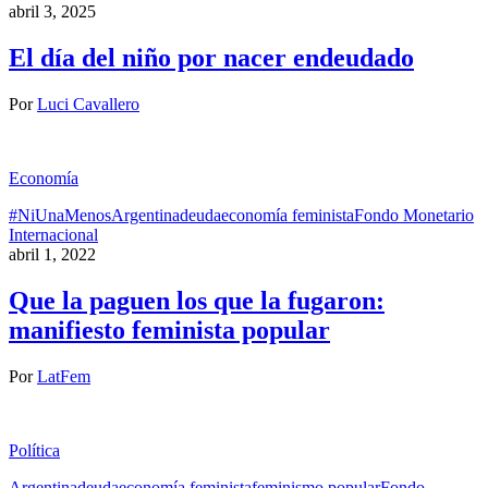
abril 3, 2025
El día del niño por nacer endeudado
Por
Luci Cavallero
Economía
#NiUnaMenos
Argentina
deuda
economía feminista
Fondo Monetario
Internacional
abril 1, 2022
Que la paguen los que la fugaron:
manifiesto feminista popular
Por
LatFem
Política
Argentina
deuda
economía feminista
feminismo popular
Fondo