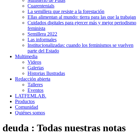
Ministerio de Putas
Cuarentenials
La semillera que resiste a la forestación
Ellas alimentan al mundo: tierra para las que la trabajan
Cuidados digitales para ejercer más y mejor periodismo
feminista
Semillera 2022
Las informales
Institucionalizadas: cuando los feminismos se vuelven
parte del Estado
Multimedia
Videos
Galerias
Historias Ilustradas
Redacción abierta
Talleres
Eventos
LATFEMLAB.
Productos
Comunidad
Quiénes somos
deuda
:
Todas nuestras notas