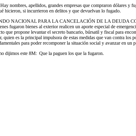
os. Hay nombres, apellidos, grandes empresas que compraron dólares y f
 hicieron, si incurrieron en delitos y que devuelvan lo fugado.
proyecto “FONDO NACIONAL PARA LA CANCELACIÓN DE LA DEU
es fugaron bienes al exterior realicen un aporte especial de emergenci
que propone levantar el secreto bancario, búrsatil y fiscal para encon
er, quien es la principal impulsora de estas medidas que van contra lo
mentales para poder recomponer la situación social y avanzar en un paí
omo dijimos este 8M: Que la paguen los que la fugaron.