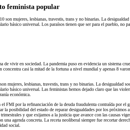
to feminista popular
0 son mujeres, lesbianas, travestis, trans y no binarias. La desigualdad
rio básico universal. Los paraísos tienen que ser para el pueblo, no pa
a de vivir en sociedad. La pandemia puso en evidencia un sistema cru
n concentra casi la mitad de la fortuna a nivel mundial y apenas 8 var
n mujeres, lesbianas, travestis, trans y no binarias. La desigualdad soc
ario básico universal. Las feministas hemos dejado claro que las violen
ranía económica.
el FMI por la refinanciación de la deuda fraudulenta contraída por el 
ar la posibilidad del estado de reparar desigualdades por los próximos 
 trimestrales y que exijamos a la justicia que avance con las causas vig
on una agenda concreta. La receta neoliberal siempre fue recortar derech
dad social.