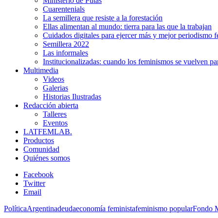
Ministerio de Putas
Cuarentenials
La semillera que resiste a la forestación
Ellas alimentan al mundo: tierra para las que la trabajan
Cuidados digitales para ejercer más y mejor periodismo f
Semillera 2022
Las informales
Institucionalizadas: cuando los feminismos se vuelven pa
Multimedia
Videos
Galerias
Historias Ilustradas
Redacción abierta
Talleres
Eventos
LATFEMLAB.
Productos
Comunidad
Quiénes somos
Facebook
Twitter
Email
Política
Argentina
deuda
economía feminista
feminismo popular
Fondo M