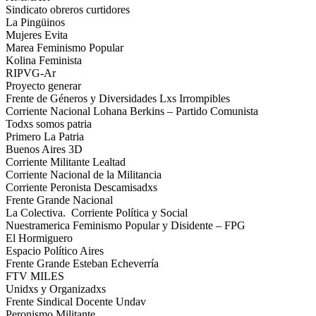
Sindicato obreros curtidores
La Pingüinos
Mujeres Evita
Marea Feminismo Popular
Kolina Feminista
RIPVG-Ar
Proyecto generar
Frente de Géneros y Diversidades Lxs Irrompibles
Corriente Nacional Lohana Berkins – Partido Comunista
Todxs somos patria
Primero La Patria
Buenos Aires 3D
Corriente Militante Lealtad
Corriente Nacional de la Militancia
Corriente Peronista Descamisadxs
Frente Grande Nacional
La Colectiva. Corriente Política y Social
Nuestramerica Feminismo Popular y Disidente – FPG
El Hormiguero
Espacio Político Aires
Frente Grande Esteban Echeverría
FTV MILES
Unidxs y Organizadxs
Frente Sindical Docente Undav
Peronismo Militante