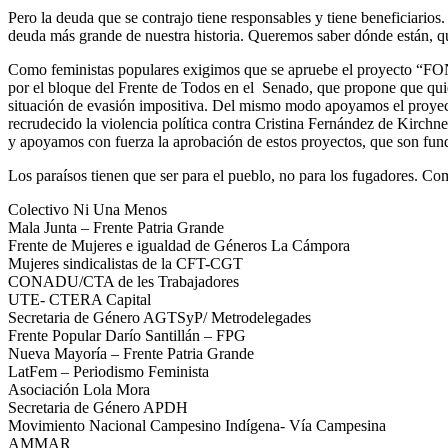
Pero la deuda que se contrajo tiene responsables y tiene beneficiari
deuda más grande de nuestra historia. Queremos saber dónde están, qué
Como feministas populares exigimos que se apruebe el 
por el bloque del Frente de Todos en el Senado, que propone que quien
situación de evasión impositiva. Del mismo modo apoyamos el proyecto 
recrudecido la violencia política contra Cristina Fernández de Kirchn
y apoyamos con fuerza la aprobación de estos proyectos, que son funda
Los paraísos tienen que ser para el pueblo, no para los fugadores. C
Colectivo Ni Una Menos
Mala Junta – Frente Patria Grande
Frente de Mujeres e igualdad de Géneros La Cámpora
Mujeres sindicalistas de la CFT-CGT
CONADU/CTA de les Trabajadores
UTE- CTERA Capital
Secretaria de Género AGTSyP/ Metrodelegades
Frente Popular Darío Santillán – FPG
Nueva Mayoría – Frente Patria Grande
LatFem – Periodismo Feminista
Asociación Lola Mora
Secretaria de Género APDH
Movimiento Nacional Campesino Indígena- Vía Campesina
AMMAR