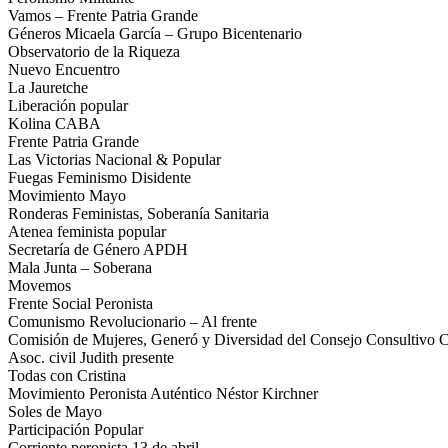
Vamos – Frente Patria Grande
Géneros Micaela García – Grupo Bicentenario
Observatorio de la Riqueza
Nuevo Encuentro
La Jauretche
Liberación popular
Kolina CABA
Frente Patria Grande
Las Victorias Nacional & Popular
Fuegas Feminismo Disidente
Movimiento Mayo
Ronderas Feministas, Soberanía Sanitaria
Atenea feminista popular
Secretaría de Género APDH
Mala Junta – Soberana
Movemos
Frente Social Peronista
Comunismo Revolucionario – Al frente
Comisión de Mujeres, Generó y Diversidad del Consejo Consultivo
Asoc. civil Judith presente
Todas con Cristina
Movimiento Peronista Auténtico Néstor Kirchner
Soles de Mayo
Participación Popular
Corriente peronista 13 de abril