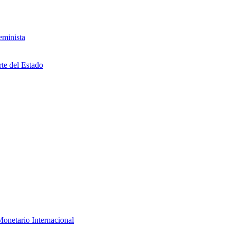
eminista
rte del Estado
onetario Internacional