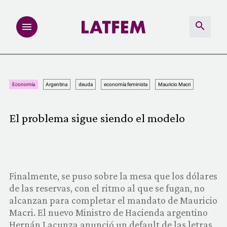
NOTAS
Economía
Argentina
deuda
economía feminista
Mauricio Macri
INVESTIGACIONES
El problema sigue siendo el modelo
MULTIMEDIA
REDACCIÓN ABIERTA
Finalmente, se puso sobre la mesa que los dólares
LATFEMLAB.
de las reservas, con el ritmo al que se fugan, no
alcanzan para completar el mandato de Mauricio
PRODUCTOS
Macri. El nuevo Ministro de Hacienda argentino
Hernán Lacunza anunció un default de las letras