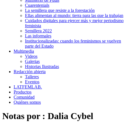
Ministerio de Putas
Cuarentenials
La semillera que resiste a la forestación
Ellas alimentan al mundo: tierra para las que la trabajan
Cuidados digitales para ejercer más y mejor periodismo
feminista
Semillera 2022
Las informales
Institucionalizadas: cuando los feminismos se vuelven
parte del Estado
Multimedia
Videos
Galerias
Historias Ilustradas
Redacción abierta
Talleres
Eventos
LATFEMLAB.
Productos
Comunidad
Quiénes somos
Notas por :
Dalia Cybel