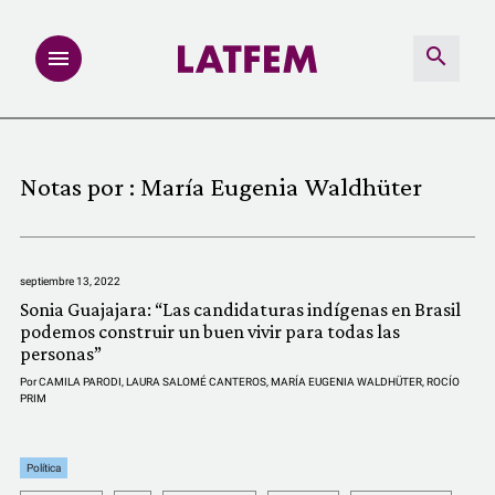
NOTAS
Notas por :
María Eugenia Waldhüter
INVESTIGACIONES
MULTIMEDIA
septiembre 13, 2022
Sonia Guajajara: “Las candidaturas indígenas en Brasil
REDACCIÓN ABIERTA
podemos construir un buen vivir para todas las
personas”
Por
CAMILA PARODI
,
LAURA SALOMÉ CANTEROS
,
MARÍA EUGENIA WALDHÜTER
,
ROCÍO
LATFEMLAB.
PRIM
PRODUCTOS
Política