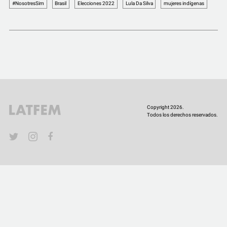
COMUNIDAD
#NosotresSim
Brasil
Elecciones 2022
Lula Da Silva
mujeres indígenas
QUIÉNES SOMOS
Copyright 2026.
Todos los derechos reservados.
YouTube
Twitter
Instagram
Facebook