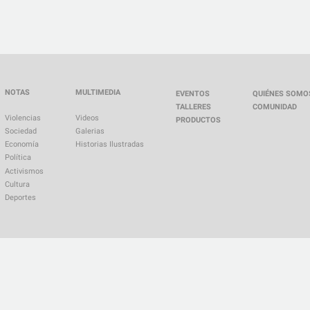
NOTAS
MULTIMEDIA
EVENTOS
QUIÉNES SOMO
TALLERES
COMUNIDAD
Violencias
Videos
PRODUCTOS
Sociedad
Galerias
Economía
Historias Ilustradas
Política
Activismos
Cultura
Deportes