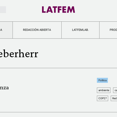
IA
REDACCIÓN ABIERTA
LATFEMLAB.
PRO
eberherr
Política
anza
ambiente
c
COP27
Red