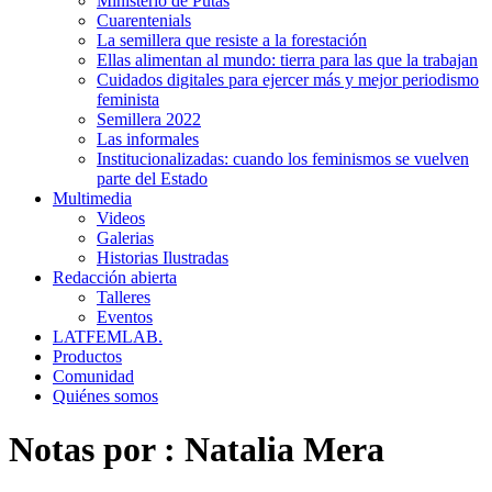
Ministerio de Putas
Cuarentenials
La semillera que resiste a la forestación
Ellas alimentan al mundo: tierra para las que la trabajan
Cuidados digitales para ejercer más y mejor periodismo
feminista
Semillera 2022
Las informales
Institucionalizadas: cuando los feminismos se vuelven
parte del Estado
Multimedia
Videos
Galerias
Historias Ilustradas
Redacción abierta
Talleres
Eventos
LATFEMLAB.
Productos
Comunidad
Quiénes somos
Notas por :
Natalia Mera