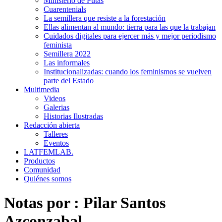
Ministerio de Putas
Cuarentenials
La semillera que resiste a la forestación
Ellas alimentan al mundo: tierra para las que la trabajan
Cuidados digitales para ejercer más y mejor periodismo
feminista
Semillera 2022
Las informales
Institucionalizadas: cuando los feminismos se vuelven
parte del Estado
Multimedia
Videos
Galerias
Historias Ilustradas
Redacción abierta
Talleres
Eventos
LATFEMLAB.
Productos
Comunidad
Quiénes somos
Notas por :
Pilar Santos
Azconzabal