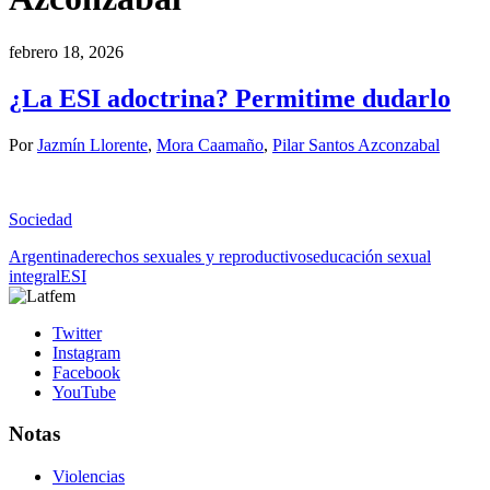
febrero 18, 2026
¿La ESI adoctrina? Permitime dudarlo
Por
Jazmín Llorente
,
Mora Caamaño
,
Pilar Santos Azconzabal
Sociedad
Argentina
derechos sexuales y reproductivos
educación sexual
integral
ESI
Twitter
Instagram
Facebook
YouTube
Notas
Violencias