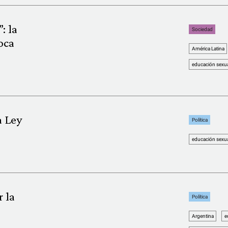
: la
Sociedad
oca
América Latina
educación sexual
a Ley
Política
educación sexual
 la
Política
Argentina
e