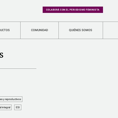
COLABORÁ CON EL PERIODISMO FEMINISTA
DUCTOS
COMUNIDAD
QUIÉNES SOMOS
s
es y reproductivos
 integral
ESI