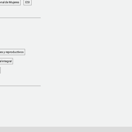
nal de Mujeres
ESI
es y reproductivos
 integral