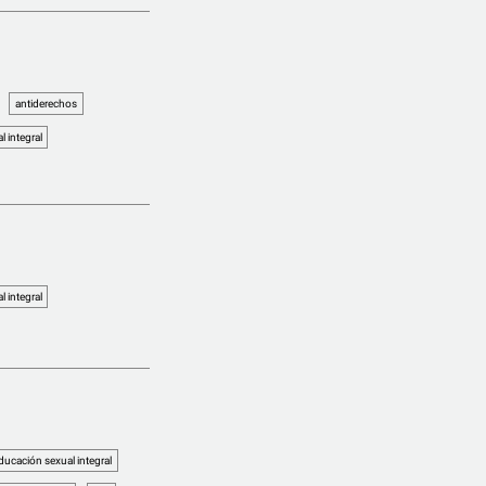
antiderechos
 integral
 integral
ducación sexual integral