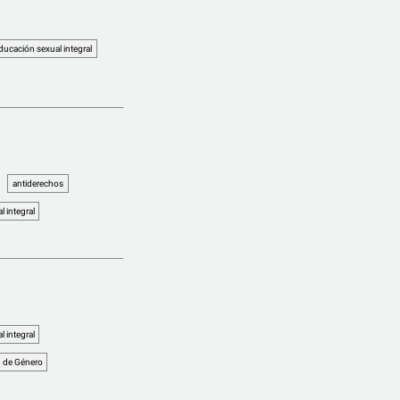
ducación sexual integral
antiderechos
 integral
 integral
d de Género