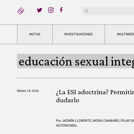
YouTube
Buscar:
Twitter
Instagram
Facebook
NOTAS
INVESTIGACIONES
MULTIMED
educación sexual inte
¿La ESI adoctrina? Permit
febrero 18, 2026
dudarlo
Por
JAZMÍN LLORENTE
,
MORA CAAMAÑO
,
PILAR S
AZCONZABAL