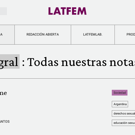
IA
REDACCIÓN ABIERTA
LATFEMLAB.
PRO
gral
:
Todas nuestras nota
ime
Sociedad
Argentina
derechos sexual
ANTOS
educación sexual