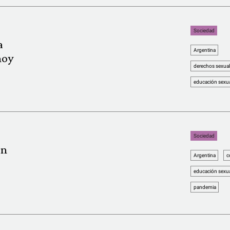
Sociedad
a
Argentina
hoy
derechos sexual
educación sexual
Sociedad
en
Argentina
c
?
educación sexual
pandemia