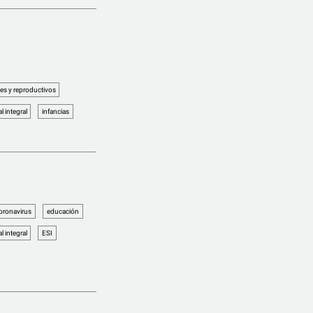
es y reproductivos
 integral
infancias
oronavirus
educación
 integral
ESI