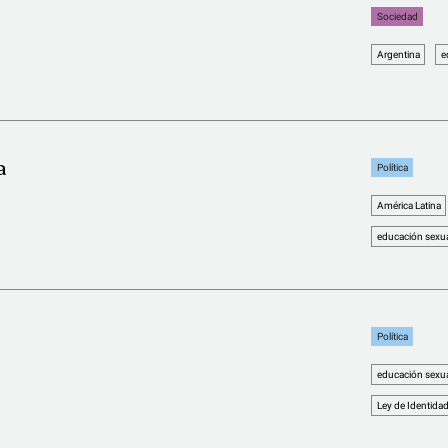
Sociedad
Argentina
e
a
Política
América Latina
educación sexual
Política
educación sexual
Ley de Identida