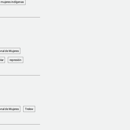
mujeres indígenas
nal de Mujeres
lar
represión
nal de Mujeres
Trelew