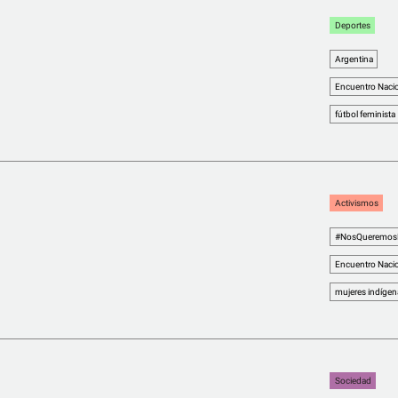
Deportes
Argentina
Encuentro Nacio
fútbol feminista
Activismos
#NosQueremosPl
Encuentro Nacio
mujeres indígen
l
Sociedad