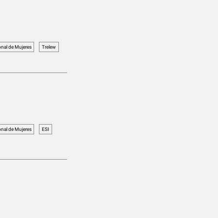
nal de Mujeres
Trelew
nal de Mujeres
ESI