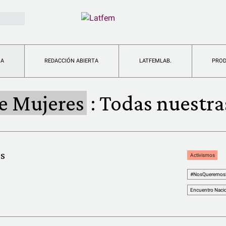
IA
REDACCIÓN ABIERTA
LATFEMLAB.
PRO
e Mujeres
:
Todas nuestra
s
Activismos
#NosQueremosPl
Encuentro Nacio