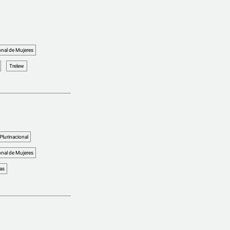
nal de Mujeres
Trelew
urinacional
nal de Mujeres
as