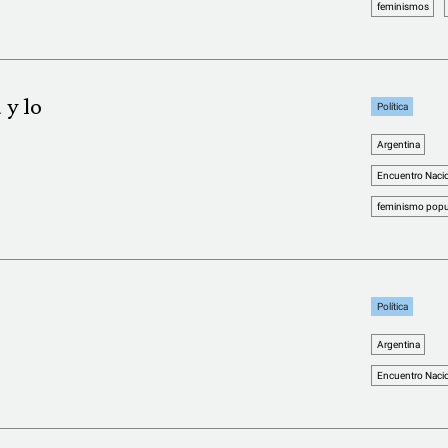
feminismos
 y lo
Política
Argentina
Encuentro Nacio
feminismo popu
Política
Argentina
Encuentro Nacio