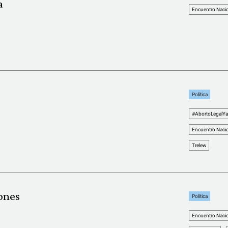
a
Encuentro Nacio
Política
#AbortoLegalYa
Encuentro Nacio
Trelew
ones
Política
Encuentro Nacio