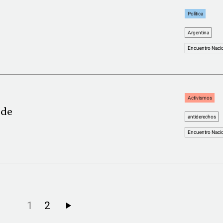
Política
Argentina
Encuentro Nacio
Activismos
 de
antiderechos
Encuentro Nacio
1
2