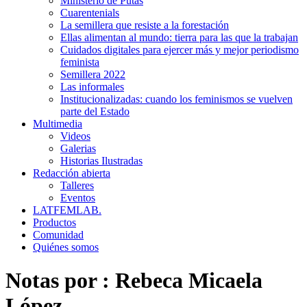
Ministerio de Putas
Cuarentenials
La semillera que resiste a la forestación
Ellas alimentan al mundo: tierra para las que la trabajan
Cuidados digitales para ejercer más y mejor periodismo
feminista
Semillera 2022
Las informales
Institucionalizadas: cuando los feminismos se vuelven
parte del Estado
Multimedia
Videos
Galerias
Historias Ilustradas
Redacción abierta
Talleres
Eventos
LATFEMLAB.
Productos
Comunidad
Quiénes somos
Notas por :
Rebeca Micaela
López