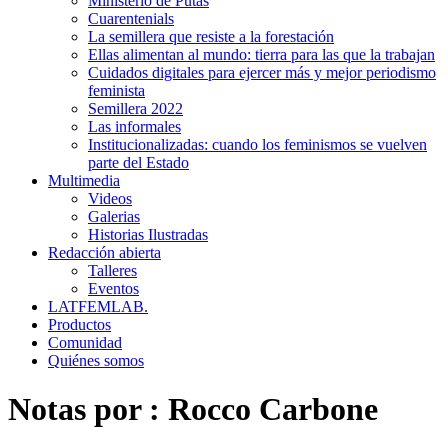
Ministerio de Putas
Cuarentenials
La semillera que resiste a la forestación
Ellas alimentan al mundo: tierra para las que la trabajan
Cuidados digitales para ejercer más y mejor periodismo
feminista
Semillera 2022
Las informales
Institucionalizadas: cuando los feminismos se vuelven
parte del Estado
Multimedia
Videos
Galerias
Historias Ilustradas
Redacción abierta
Talleres
Eventos
LATFEMLAB.
Productos
Comunidad
Quiénes somos
Notas por :
Rocco Carbone