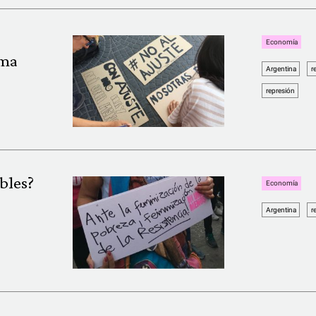
Economía
rma
Argentina
r
represión
bles?
Economía
Argentina
r