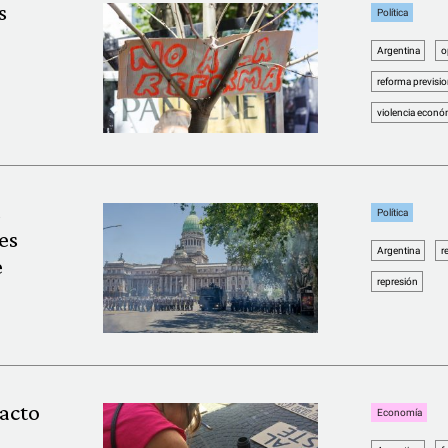
s
Política
Argentina
o
reforma previsio
violencia econó
s
Política
es
Argentina
r
e
represión
acto
Economía