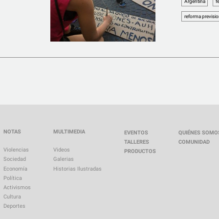
Argentina
f
reforma previsio
NOTAS
MULTIMEDIA
EVENTOS
QUIÉNES SOMO
TALLERES
COMUNIDAD
Violencias
Videos
PRODUCTOS
Sociedad
Galerias
Economía
Historias Ilustradas
Política
Activismos
Cultura
Deportes