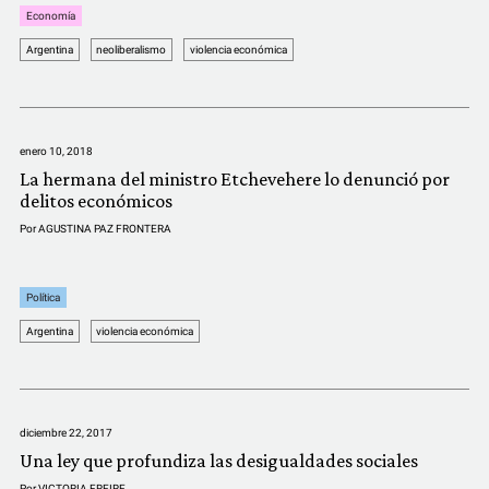
Economía
Argentina
neoliberalismo
violencia económica
enero 10, 2018
La hermana del ministro Etchevehere lo denunció por
delitos económicos
Por
AGUSTINA PAZ FRONTERA
Política
Argentina
violencia económica
diciembre 22, 2017
Una ley que profundiza las desigualdades sociales
Por
VICTORIA FREIRE