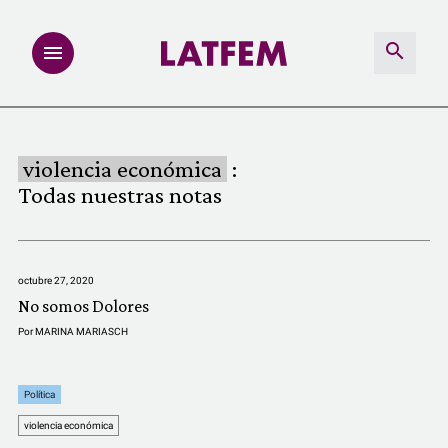
NOTAS
violencia económica
:
INVESTIGACIONES
Todas nuestras notas
MULTIMEDIA
octubre 27, 2020
REDACCIÓN ABIERTA
No somos Dolores
Por
MARINA MARIASCH
LATFEMLAB.
Política
PRODUCTOS
violencia económica