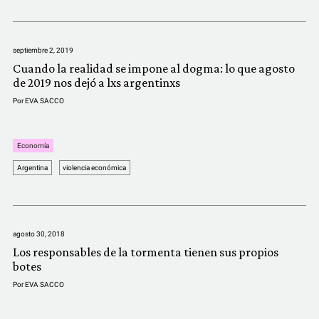
COMUNIDAD
QUIÉNES SOMOS
septiembre 2, 2019
Cuando la realidad se impone al dogma: lo que agosto
de 2019 nos dejó a lxs argentinxs
Por
EVA SACCO
Economía
Argentina
violencia económica
agosto 30, 2018
Los responsables de la tormenta tienen sus propios
botes
Por
EVA SACCO