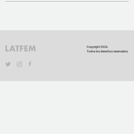
COMUNIDAD
QUIÉNES SOMOS
Copyright 2026.
Todos los derechos reservados.
YouTube
Twitter
Instagram
Facebook