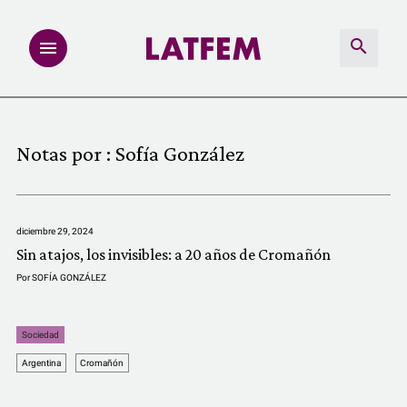
NOTAS
Notas por :
Sofía González
INVESTIGACIONES
MULTIMEDIA
diciembre 29, 2024
Sin atajos, los invisibles: a 20 años de Cromañón
REDACCIÓN ABIERTA
Por
SOFÍA GONZÁLEZ
LATFEMLAB.
Sociedad
Argentina
Cromañón
PRODUCTOS