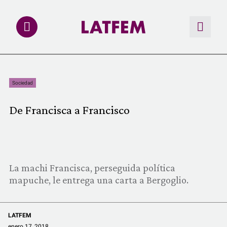
NOTAS
Sociedad
INVESTIGACIONES
De Francisca a Francisco
MULTIMEDIA
REDACCIÓN ABIERTA
La machi Francisca, perseguida política
LATFEMLAB.
mapuche, le entrega una carta a Bergoglio.
PRODUCTOS
LATFEM
enero 17, 2018