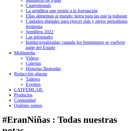
Ministerio de Putas
Cuarentenials
La semillera que resiste a la forestación
Ellas alimentan al mundo: tierra para las que la trabajan
Cuidados digitales para ejercer más y mejor periodismo
feminista
Semillera 2022
Las informales
Institucionalizadas: cuando los feminismos se vuelven
parte del Estado
Multimedia
Videos
Galerias
Historias Ilustradas
Redacción abierta
Talleres
Eventos
LATFEMLAB.
Productos
Comunidad
Quiénes somos
#EranNiñas
:
Todas nuestras
notas