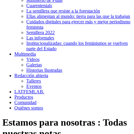
Ministerio de Putas
Cuarentenials
La semillera que resiste a la forestación
Ellas alimentan al mundo: tierra para las que la trabajan
Cuidados digitales para ejercer más y mejor periodismo
feminista
Semillera 2022
Las informales
Institucionalizadas: cuando los feminismos se vuelven
parte del Estado
Multimedia
Videos
Galerias
Historias Ilustradas
Redacción abierta
Talleres
Eventos
LATFEMLAB.
Productos
Comunidad
Quiénes somos
Estamos para nosotras
:
Todas
nuestras notas