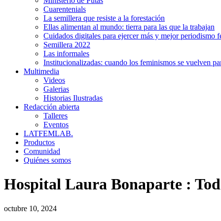
Ministerio de Putas
Cuarentenials
La semillera que resiste a la forestación
Ellas alimentan al mundo: tierra para las que la trabajan
Cuidados digitales para ejercer más y mejor periodismo f
Semillera 2022
Las informales
Institucionalizadas: cuando los feminismos se vuelven pa
Multimedia
Videos
Galerias
Historias Ilustradas
Redacción abierta
Talleres
Eventos
LATFEMLAB.
Productos
Comunidad
Quiénes somos
Hospital Laura Bonaparte
:
Toda
octubre 10, 2024