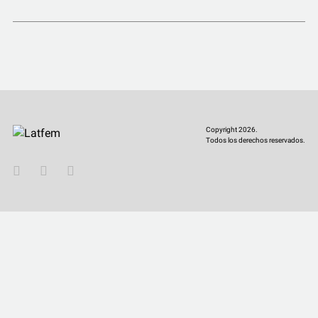
COMUNIDAD
QUIÉNES SOMOS
Copyright 2026.
Todos los derechos reservados.
YouTube
Twitter
Instagram
Facebook