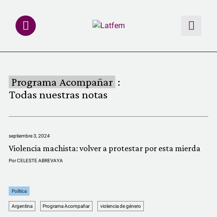
NOTAS
Programa Acompañar
:
INVESTIGACIONES
Todas nuestras notas
MULTIMEDIA
septiembre 3, 2024
REDACCIÓN ABIERTA
Violencia machista: volver a protestar por esta mierda
Por
CELESTE ABREVAYA
LATFEMLAB.
Política
PRODUCTOS
Argentina
Programa Acompañar
violencia de género