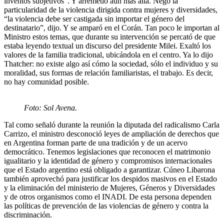
inventos subjetivos”. Y arremetió aún más allá. Negó la
particularidad de la violencia dirigida contra mujeres y diversidades,
“la violencia debe ser castigada sin importar el género del
destinatario”, dijo. Y se amparó en el Corán. Tan poco le importan al
Ministro estos temas, que durante su intervención se percató de que
estaba leyendo textual un discurso del presidente Milei. Exaltó los
valores de la familia tradicional, ubicándola en el centro. Ya lo dijo
Thatcher: no existe algo así cómo la sociedad, sólo el individuo y su
moralidad, sus formas de relación familiaristas, el trabajo. Es decir,
no hay comunidad posible.
Foto: Sol Avena.
Tal como señaló durante la reunión la diputada del radicalismo Carla
Carrizo, el ministro desconoció leyes de ampliación de derechos que
en Argentina forman parte de una tradición y de un acervo
democrático. Tenemos legislaciones que reconocen el matrimonio
igualitario y la identidad de género y compromisos internacionales
que el Estado argentino está obligado a garantizar. Cúneo Libarona
también aprovechó para justificar los despidos masivos en el Estado
y la eliminación del ministerio de Mujeres, Géneros y Diversidades
y de otros organismos como el INADI. De esta persona dependen
las políticas de prevención de las violencias de género y contra la
discriminación.