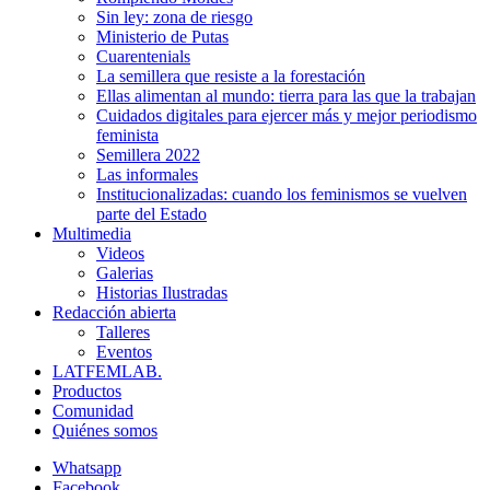
Sin ley: zona de riesgo
Ministerio de Putas
Cuarentenials
La semillera que resiste a la forestación
Ellas alimentan al mundo: tierra para las que la trabajan
Cuidados digitales para ejercer más y mejor periodismo
feminista
Semillera 2022
Las informales
Institucionalizadas: cuando los feminismos se vuelven
parte del Estado
Multimedia
Videos
Galerias
Historias Ilustradas
Redacción abierta
Talleres
Eventos
LATFEMLAB.
Productos
Comunidad
Quiénes somos
Whatsapp
Facebook