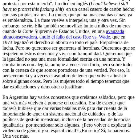
protestar por esta mierda”. Lo dice en inglés (
I can’t believe i still
have to protest this fucking shit
) en un cartel casero de cartón hecho
con sus propias manos. La mujer, que peina unas cuantas canas, ya
es emblemática. La frase vuelve a interpelar, una y otra vez. Sin
embargo, se ríe. Ella también se movilizó junto a miles de mujeres
cuando la Corte Suprema de Estados Unidos, en una
avanzada
ultraconservadora
,
anuló el fallo del caso Roe vs. Wade
, que en
1973 legalizó el derecho al aborto en todo el país. Prepotencia de
lucha. Pero no queremos ser guerreras ni heroínas. Queremos que se
respeten nuestros derechos y vivir con tranquilidad. Queremos que
la igualdad no sea una mera formalidad escrita en una norma. Y
combatimos con alegría, aunque a veces con furia, pero sobre todo
con la certeza de que somos portadoras de una verdad. Por eso, la
perseverancia y a veces el asombro de tener que volver a insistir
sobre algunas cosas. Pero las mujeres todo el tiempo tenemos que
dar explicaciones y demostrar o justificar.
En Argentina hay varios consensos que creíamos saldados, pero que
una vez más vuelven a ponerse en cuestión. Era de esperar que
todavía hubiese que dar varias batallas más para dar cuenta de la
importancia de tener un sistema nacional de cuidados, o de las
políticas de gestión menstrual, incluso de la necesidad de licencias
igualitarias, por mencionar solo algunas. ¿Pero volver a explicar la
violencia de género y su especificidad? ¿En serio? Sí, lo haremos.
Una vez más.