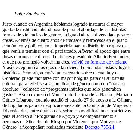
Foto: Sol Avena.
Justo cuando en Argentina habíamos logrado instaurar el mayor
grado de institucionalidad posible para el abordaje de las distintas
formas de violencias de género, la igualdad, y la diversidad, pasaron
cosas. Además de cuatro años de fracasos y retrocesos en el plano
económico y político, en la impericia para redistribuir la riqueza, el
que venía a terminar con el patriarcado,
Alberta
, el apodo que entre
ilusas e irónicas le dimos al entonces presidente Alberto Fernández,
el que nos prometió volver mujeres,
volvió en formato de violento
.
Y así deslegitimó a los ojos de la sociedad demandas justas y logros
históricos. Sembró, además, un escenario sobre el cual hoy el
Gobierno puede montarse con mayor holgura para dar su batalla
cultural, para referirse a las políticas de género como un “fracaso
absoluto”, colmado de “programas inútiles que solo generaban
gastos”. Así lo expresó el Ministro de Justicia de la Nación, Mariano
Cúneo Libarona, cuando acudió el pasado 27 de agosto a la Cámara
de Diputados para dar explicaciones ante la Comisión de Mujeres y
Diversidades, entre otras cosas, sobre las modificaciones restrictivas
para el acceso al “Programa de Apoyo y Acompañamiento a
personas en Situación de Riesgo por Violencia por Motivos de
Género” (Acompañar) realizadas mediante
Decreto 755/24
.