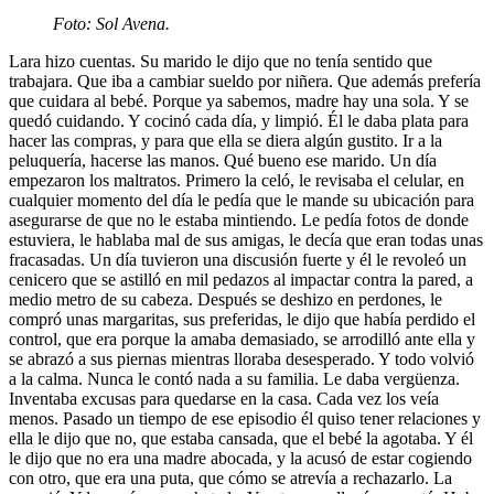
Foto: Sol Avena.
Lara hizo cuentas. Su marido le dijo que no tenía sentido que
trabajara. Que iba a cambiar sueldo por niñera. Que además prefería
que cuidara al bebé. Porque ya sabemos, madre hay una sola. Y se
quedó cuidando. Y cocinó cada día, y limpió. Él le daba plata para
hacer las compras, y para que ella se diera algún gustito. Ir a la
peluquería, hacerse las manos. Qué bueno ese marido. Un día
empezaron los maltratos. Primero la celó, le revisaba el celular, en
cualquier momento del día le pedía que le mande su ubicación para
asegurarse de que no le estaba mintiendo. Le pedía fotos de donde
estuviera, le hablaba mal de sus amigas, le decía que eran todas unas
fracasadas. Un día tuvieron una discusión fuerte y él le revoleó un
cenicero que se astilló en mil pedazos al impactar contra la pared, a
medio metro de su cabeza. Después se deshizo en perdones, le
compró unas margaritas, sus preferidas, le dijo que había perdido el
control, que era porque la amaba demasiado, se arrodilló ante ella y
se abrazó a sus piernas mientras lloraba desesperado. Y todo volvió
a la calma. Nunca le contó nada a su familia. Le daba vergüenza.
Inventaba excusas para quedarse en la casa. Cada vez los veía
menos. Pasado un tiempo de ese episodio él quiso tener relaciones y
ella le dijo que no, que estaba cansada, que el bebé la agotaba. Y él
le dijo que no era una madre abocada, y la acusó de estar cogiendo
con otro, que era una puta, que cómo se atrevía a rechazarlo. La