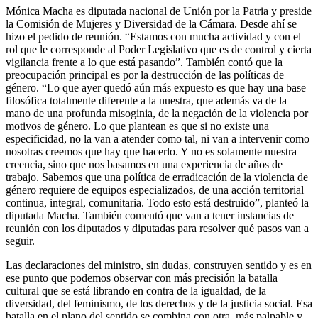
Mónica Macha es diputada nacional de Unión por la Patria y preside
la Comisión de Mujeres y Diversidad de la Cámara. Desde ahí se
hizo el pedido de reunión. “Estamos con mucha actividad y con el
rol que le corresponde al Poder Legislativo que es de control y cierta
vigilancia frente a lo que está pasando”. También contó que la
preocupación principal es por la destrucción de las políticas de
género. “Lo que ayer quedó aún más expuesto es que hay una base
filosófica totalmente diferente a la nuestra, que además va de la
mano de una profunda misoginia, de la negación de la violencia por
motivos de género. Lo que plantean es que si no existe una
especificidad, no la van a atender como tal, ni van a intervenir como
nosotras creemos que hay que hacerlo. Y no es solamente nuestra
creencia, sino que nos basamos en una experiencia de años de
trabajo. Sabemos que una política de erradicación de la violencia de
género requiere de equipos especializados, de una acción territorial
continua, integral, comunitaria. Todo esto está destruido”, planteó la
diputada Macha. También comentó que van a tener instancias de
reunión con los diputados y diputadas para resolver qué pasos van a
seguir.
Las declaraciones del ministro, sin dudas, construyen sentido y es en
ese punto que podemos observar con más precisión la batalla
cultural que se está librando en contra de la igualdad, de la
diversidad, del feminismo, de los derechos y de la justicia social. Esa
batalla en el plano del sentido se combina con otra, más palpable y