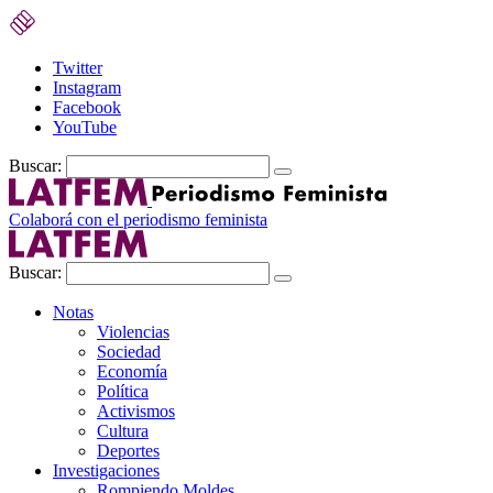
Twitter
Instagram
Facebook
YouTube
Buscar:
Colaborá con el periodismo feminista
Buscar:
Notas
Violencias
Sociedad
Economía
Política
Activismos
Cultura
Deportes
Investigaciones
Rompiendo Moldes