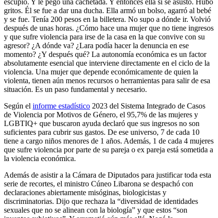
escupió. Y le pegó una cachetada. Y entonces ella sí se asustó. Hubo
gritos. Él se fue a dar una ducha. Ella armó un bolso, agarró al bebé
y se fue. Tenía 200 pesos en la billetera. No supo a dónde ir. Volvió
después de unas horas. ¿Cómo hace una mujer que no tiene ingresos
y que sufre violencia para irse de la casa en la que convive con su
agresor? ¿A dónde va? ¿Lara podía hacer la denuncia en ese
momento? ¿Y después qué? La autonomía económica es un factor
absolutamente esencial que interviene directamente en el ciclo de la
violencia. Una mujer que depende económicamente de quien la
violenta, tienen aún menos recursos o herramientas para salir de esa
situación. Es un paso fundamental y necesario.
Según el
informe estadístico
2023 del Sistema Integrado de Casos
de Violencia por Motivos de Género, el 95,7% de las mujeres y
LGBTIQ+ que buscaron ayuda declaró que sus ingresos no son
suficientes para cubrir sus gastos. De ese universo, 7 de cada 10
tiene a cargo niños menores de 1 años. Además, 1 de cada 4 mujeres
que sufre violencia por parte de su pareja o ex pareja está sometida a
la violencia económica.
Además de asistir a la Cámara de Diputados para justificar toda esta
serie de recortes, el ministro Cúneo Libarona se despachó con
declaraciones abiertamente misóginas, biologicistas y
discriminatorias. Dijo que rechaza la “diversidad de identidades
sexuales que no se alinean con la biología” y que estos “son