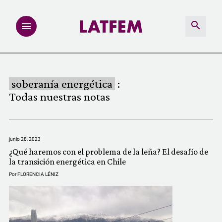
NOTAS
soberanía energética
:
INVESTIGACIONES
Todas nuestras notas
MULTIMEDIA
junio 28, 2023
REDACCIÓN ABIERTA
¿Qué haremos con el problema de la leña? El desafío de
la transición energética en Chile
LATFEMLAB.
Por
FLORENCIA LÉNIZ
PRODUCTOS