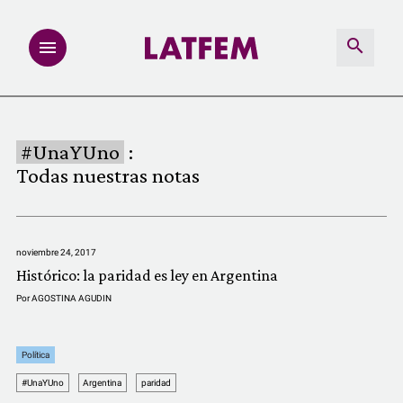
NOTAS
#UnaYUno
:
INVESTIGACIONES
Todas nuestras notas
MULTIMEDIA
noviembre 24, 2017
REDACCIÓN ABIERTA
Histórico: la paridad es ley en Argentina
Por
AGOSTINA AGUDIN
LATFEMLAB.
Política
PRODUCTOS
#UnaYUno
Argentina
paridad