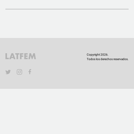
COMUNIDAD
QUIÉNES SOMOS
Copyright 2026.
Todos los derechos reservados.
YouTube
Twitter
Instagram
Facebook