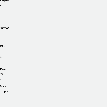
s
 como
es.
s.
o,
ada
ro
y
 del
dejar