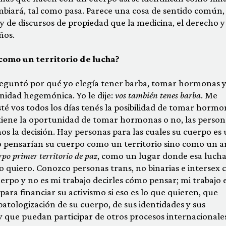
cambiará, tal como pasa. Parece una cosa de sentido común,
 y de discursos de propiedad que la medicina, el derecho y 
ños.
como un territorio de lucha?
reguntó por qué yo elegía tener barba, tomar hormonas 
nidad hegemónica. Yo le dije:
vos también tenes barba
. Me
té vos todos los días tenés la posibilidad de tomar hormo
tiene la oportunidad de tomar hormonas o no, las person
s la decisión. Hay personas para las cuales su cuerpo es
no pensarían su cuerpo como un territorio sino como un 
po primer territorio de paz
, como un lugar donde esa luch
mo quiero. Conozco personas trans, no binarias e intersex 
uerpo y no es mi trabajo decirles cómo pensar; mi trabajo 
ara financiar su activismo si eso es lo que quieren, que
atologización de su cuerpo, de sus identidades y sus
 y que puedan participar de otros procesos internacionales