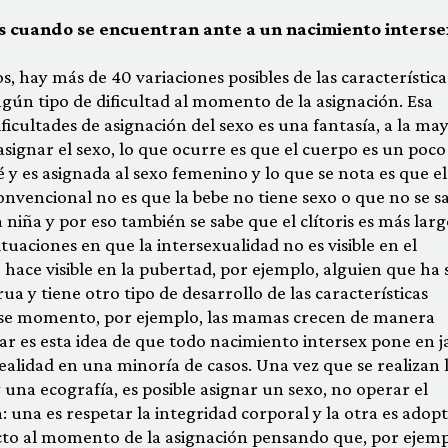
s cuando se encuentran ante a un nacimiento inters
, hay más de 40 variaciones posibles de las característica
gún tipo de dificultad al momento de la asignación. Esa
ficultades de asignación del sexo es una fantasía, a la ma
asignar el sexo, lo que ocurre es que el cuerpo es un poco
é y es asignada al sexo femenino y lo que se nota es que el
convencional no es que la bebe no tiene sexo o que no se s
 niña y por eso también se sabe que el clítoris es más lar
uaciones en que la intersexualidad no es visible en el
ace visible en la pubertad, por ejemplo, alguien que ha 
a y tiene otro tipo de desarrollo de las características
ese momento, por ejemplo, las mamas crecen de manera
ar es esta idea de que todo nacimiento intersex pone en 
realidad en una minoría de casos. Una vez que se realizan 
 una ecografía, es posible asignar un sexo, no operar el
 una es respetar la integridad corporal y la otra es adop
to al momento de la asignación pensando que, por ejemp