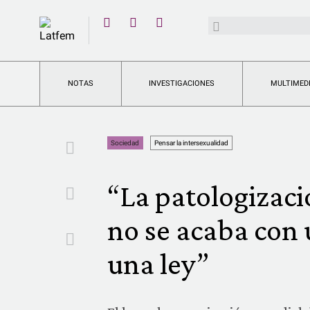
YouTube
Buscar:
Twitter
Instagram
Facebook
NOTAS
INVESTIGACIONES
MULTIMED
Facebook
Sociedad
Pensar la intersexualidad
“La patologizaci
Twitter
no se acaba con 
Email
una ley”