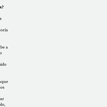
ex?
s
yoría
abe a
go
sido
jaque
los
tar
lo,