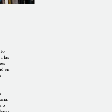
nto
a las
nes
ió en
a
a
aria.
a o
bajar