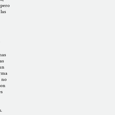
 pero
las
y
nas
as
 un
arma
a no
con
es
.