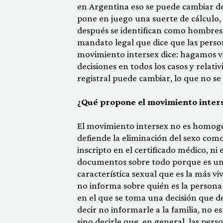
en Argentina eso se puede cambiar d
pone en juego una suerte de cálculo,
después se identifican como hombres
mandato legal que dice que las perso
movimiento intersex dice: hagamos vi
decisiones en todos los casos y relati
registral puede cambiar, lo que no se
¿Qué propone el movimiento inters
El movimiento intersex no es homogén
defiende la eliminación del sexo como
inscripto en el certificado médico, ni
documentos sobre todo porque es una 
característica sexual que es la más vi
no informa sobre quién es la perso
en el que se toma una decisión que de
decir no informarle a la familia, no e
sino decirle que, en general, las per