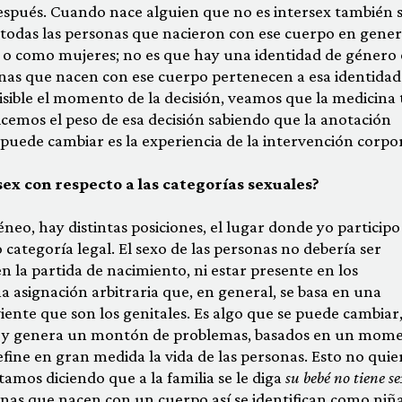
espués. Cuando nace alguien que no es intersex también 
 todas las personas que nacieron con ese cuerpo en gener
 o como mujeres; no es que hay una identidad de género
nas que nacen con ese cuerpo pertenecen a esa identidad.
sible el momento de la decisión, veamos que la medicina
vicemos el peso de esa decisión sabiendo que la anotación
 puede cambiar es la experiencia de la intervención corpor
ex con respecto a las categorías sexuales?
eo, hay distintas posiciones, el lugar donde yo participo
 categoría legal. El sexo de las personas no debería ser
 en la partida de nacimiento, ni estar presente en los
asignación arbitraria que, en general, se basa en una
viente que son los genitales. Es algo que se puede cambiar
na y genera un montón de problemas, basados en un mom
fine en gran medida la vida de las personas. Esto no quie
stamos diciendo que a la familia se le diga
su bebé no tiene se
sonas que nacen con un cuerpo así se identifican como niña