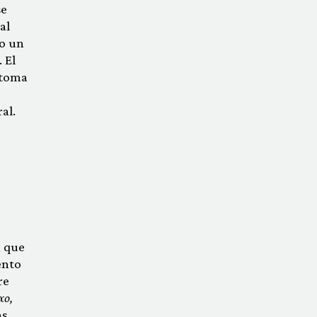
se
al
 o un
 El
 toma
al.
, que
ento
re
xo,
s,