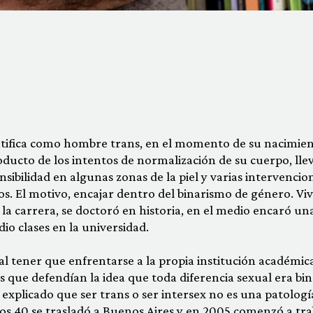
entifica como hombre trans, en el momento de su nacimie
oducto de los intentos de normalización de su cuerpo, llev
ensibilidad en algunas zonas de la piel y varias intervencio
os. El motivo, encajar dentro del binarismo de género. Viv
la carrera, se doctoró en historia, en el medio encaró un
dio clases en la universidad.
al tener que enfrentarse a la propia institución académic
que defendían la idea que toda diferencia sexual era bin
 explicado que ser trans o ser intersex no es una patologí
los 40 se trasladó a Buenos Aires y en 2005 comenzó a tra