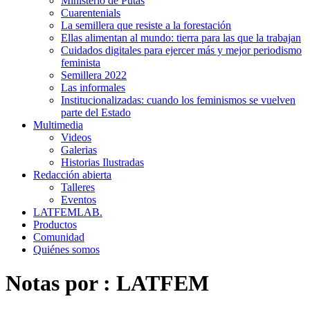
Ministerio de Putas
Cuarentenials
La semillera que resiste a la forestación
Ellas alimentan al mundo: tierra para las que la trabajan
Cuidados digitales para ejercer más y mejor periodismo
feminista
Semillera 2022
Las informales
Institucionalizadas: cuando los feminismos se vuelven
parte del Estado
Multimedia
Videos
Galerias
Historias Ilustradas
Redacción abierta
Talleres
Eventos
LATFEMLAB.
Productos
Comunidad
Quiénes somos
Notas por :
LATFEM