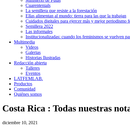
Ministerio de Putas
Cuarentenials
La semillera que resiste a la forestación
Ellas alimentan al mundo: tierra para las que la trabajan
Cuidados digitales para ejercer más y mejor periodismo f
Semillera 2022
Las informales
Institucionalizadas: cuando los feminismos se vuelven pa
Multimedia
Videos
Galerias
Historias Ilustradas
Redacción abierta
Talleres
Eventos
LATFEMLAB.
Productos
Comunidad
Quiénes somos
Costa Rica
:
Todas nuestras not
diciembre 10, 2021