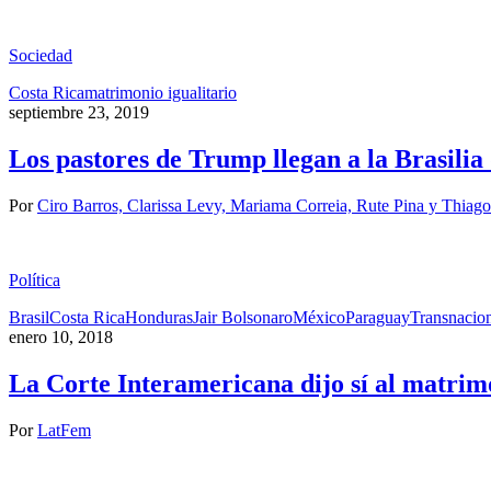
Sociedad
Costa Rica
matrimonio igualitario
septiembre 23, 2019
Los pastores de Trump llegan a la Brasilia
Por
Ciro Barros, Clarissa Levy, Mariama Correia, Rute Pina y Thiag
Política
Brasil
Costa Rica
Honduras
Jair Bolsonaro
México
Paraguay
Transnacion
enero 10, 2018
La Corte Interamericana dijo sí al matrim
Por
LatFem