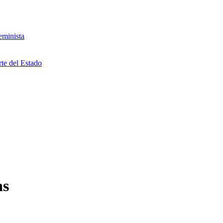
eminista
rte del Estado
as