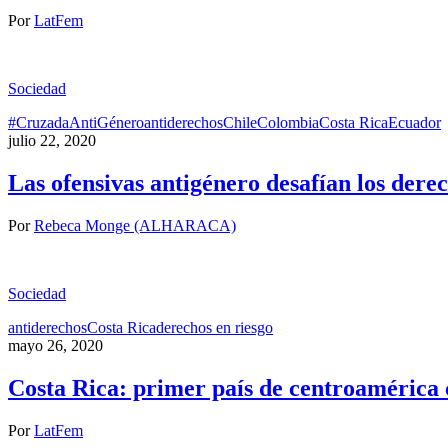
Por
LatFem
Sociedad
#CruzadaAntiGénero
antiderechos
Chile
Colombia
Costa Rica
Ecuador
julio 22, 2020
Las ofensivas antigénero desafían los der
Por
Rebeca Monge (ALHARACA)
Sociedad
antiderechos
Costa Rica
derechos en riesgo
mayo 26, 2020
Costa Rica: primer país de centroamérica 
Por
LatFem