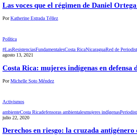
Las voces que el régimen de Daniel Ortega n
Por
Katherine Estrada Téllez
Política
#LasResistenciasFundamentales
Costa Rica
Nicaragua
Red de Periodis
agosto 13, 2021
Costa Rica: mujeres indígenas en defensa d
Por
Michelle Soto Méndez
Activismos
ambiente
Costa Rica
defensoras ambientales
mujeres indígenas
Periodist
julio 22, 2020
Derechos en riesgo: la cruzada antigénero