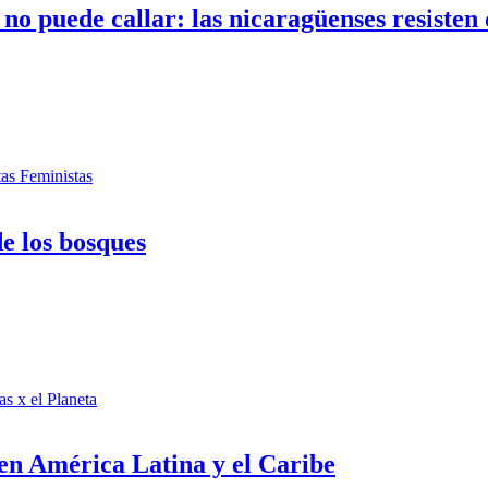
o puede callar: las nicaragüenses resisten d
tas Feministas
e los bosques
as x el Planeta
 en América Latina y el Caribe