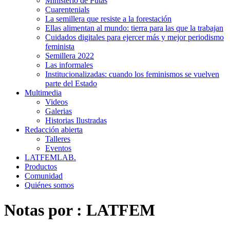
Ministerio de Putas
Cuarentenials
La semillera que resiste a la forestación
Ellas alimentan al mundo: tierra para las que la trabajan
Cuidados digitales para ejercer más y mejor periodismo
feminista
Semillera 2022
Las informales
Institucionalizadas: cuando los feminismos se vuelven
parte del Estado
Multimedia
Videos
Galerias
Historias Ilustradas
Redacción abierta
Talleres
Eventos
LATFEMLAB.
Productos
Comunidad
Quiénes somos
Notas por :
LATFEM