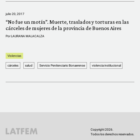
COMUNIDAD
julio 20, 2017
QUIÉNES SOMOS
“No fue un motín”. Muerte, traslados y torturas en las
cárceles de mujeres de la provincia de Buenos Aires
Por
LAURANA MALACALZA
Violencias
cárceles
salud
Servicio Penitenciario Bonaerense
violencia institucional
Copyright 2026.
Todos los derechos reservados.