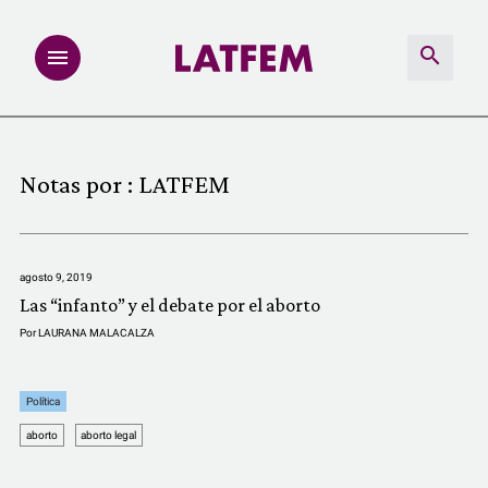
NOTAS
Notas por :
LATFEM
INVESTIGACIONES
MULTIMEDIA
agosto 9, 2019
Las “infanto” y el debate por el aborto
REDACCIÓN ABIERTA
Por
LAURANA MALACALZA
LATFEMLAB.
Política
aborto
aborto legal
PRODUCTOS