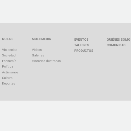
NOTAS
MULTIMEDIA
EVENTOS
QUIÉNES SOMO
TALLERES
COMUNIDAD
Violencias
Videos
PRODUCTOS
Sociedad
Galerias
Economía
Historias Ilustradas
Política
Activismos
Cultura
Deportes