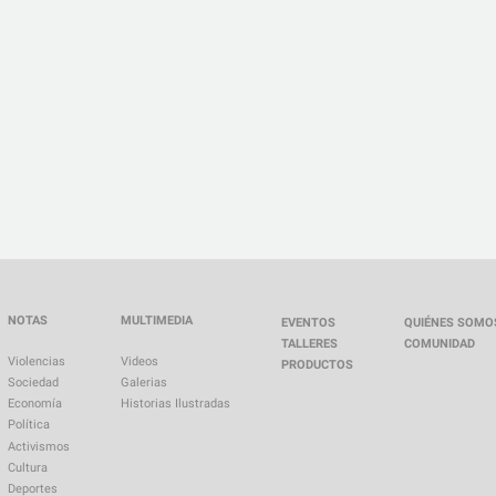
NOTAS
MULTIMEDIA
EVENTOS
QUIÉNES SOMO
TALLERES
COMUNIDAD
Violencias
Videos
PRODUCTOS
Sociedad
Galerias
Economía
Historias Ilustradas
Política
Activismos
Cultura
Deportes