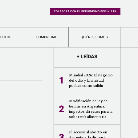
COLABORÁ CON EL PERIODISMO FEMINISTA
DUCTOS
COMUNIDAD
QUIÉNES SOMOS
+ LEÍDAS
Mundial 2026: El negocio
1
del odio y la amistad
política como salida
Modificación de ley de
2
tierras en Argentina:
impactos directos para la
soberanía alimentaria
El acceso al aborto en
3
Argentina: la distancia