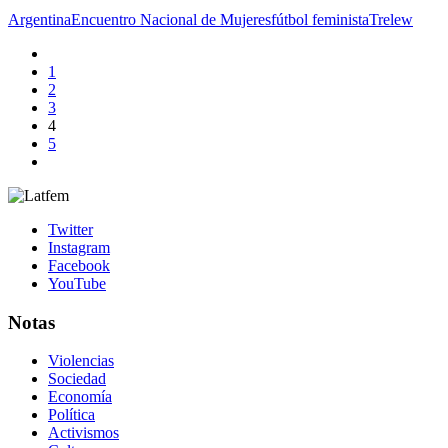
Argentina
Encuentro Nacional de Mujeres
fútbol feminista
Trelew
1
2
3
4
5
Twitter
Instagram
Facebook
YouTube
Notas
Violencias
Sociedad
Economía
Política
Activismos