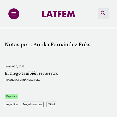
NOTAS
Notas por :
Anuka Fernández Fuks
INVESTIGACIONES
MULTIMEDIA
octubre 30, 2020
El Diego también es nuestro
REDACCIÓN ABIERTA
Por
ANUKA FERNÁNDEZ FUKS
LATFEMLAB.
Deportes
Argentina
Diego Maradona
fútbol
PRODUCTOS