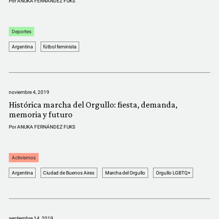
Por
ANUKA FERNÁNDEZ FUKS
Deportes
Argentina
fútbol feminista
noviembre 4, 2019
Histórica marcha del Orgullo: fiesta, demanda,
memoria y futuro
Por
ANUKA FERNÁNDEZ FUKS
Activismos
Argentina
Ciudad de Buenos Aires
Marcha del Orgullo
Orgullo LGBTQ+
septiembre 14, 2019