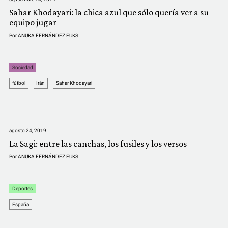
Sahar Khodayari: la chica azul que sólo quería ver a su
equipo jugar
Por
ANUKA FERNÁNDEZ FUKS
Sociedad
fútbol
Irán
Sahar Khodayari
agosto 24, 2019
La Sagi: entre las canchas, los fusiles y los versos
Por
ANUKA FERNÁNDEZ FUKS
Deportes
España