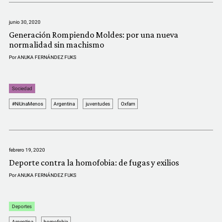
COMUNIDAD
junio 30, 2020
QUIÉNES SOMOS
Generación Rompiendo Moldes: por una nueva
normalidad sin machismo
Por
ANUKA FERNÁNDEZ FUKS
Sociedad
#NiUnaMenos
Argentina
juventudes
Oxfam
febrero 19, 2020
Deporte contra la homofobia: de fugas y exilios
Por
ANUKA FERNÁNDEZ FUKS
Deportes
Argentina
homofobia