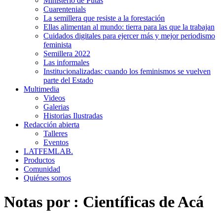
Ministerio de Putas
Cuarentenials
La semillera que resiste a la forestación
Ellas alimentan al mundo: tierra para las que la trabajan
Cuidados digitales para ejercer más y mejor periodismo
feminista
Semillera 2022
Las informales
Institucionalizadas: cuando los feminismos se vuelven
parte del Estado
Multimedia
Videos
Galerias
Historias Ilustradas
Redacción abierta
Talleres
Eventos
LATFEMLAB.
Productos
Comunidad
Quiénes somos
Notas por :
Científicas de Acá