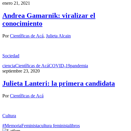
enero 21, 2021
Andrea Gamarnik: viralizar el
conocimiento
Por
Científicas de Acá
,
Julieta Alcain
Sociedad
ciencia
Científicas de Acá
COVID-19
pandemia
septiembre 23, 2020
Julieta Lanteri: la primera candidata
Por
Científicas de Acá
Cultura
#MemoriaFeminista
cultura feminista
libros