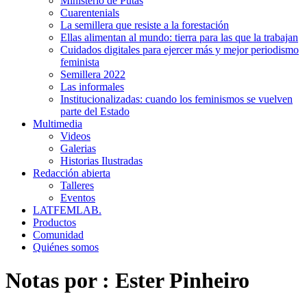
Ministerio de Putas
Cuarentenials
La semillera que resiste a la forestación
Ellas alimentan al mundo: tierra para las que la trabajan
Cuidados digitales para ejercer más y mejor periodismo
feminista
Semillera 2022
Las informales
Institucionalizadas: cuando los feminismos se vuelven
parte del Estado
Multimedia
Videos
Galerias
Historias Ilustradas
Redacción abierta
Talleres
Eventos
LATFEMLAB.
Productos
Comunidad
Quiénes somos
Notas por :
Ester Pinheiro