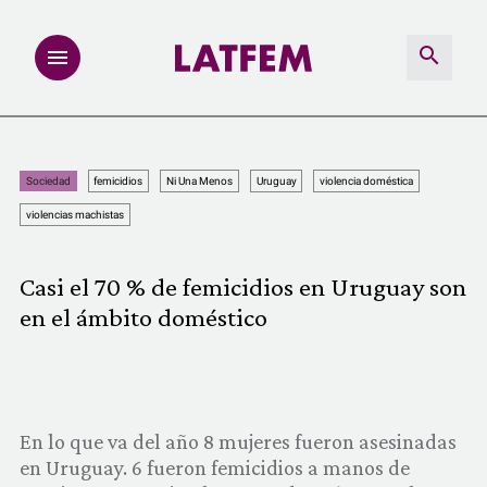
NOTAS
Sociedad
femicidios
Ni Una Menos
Uruguay
violencia doméstica
INVESTIGACIONES
violencias machistas
MULTIMEDIA
Casi el 70 % de femicidios en Uruguay son
en el ámbito doméstico
REDACCIÓN ABIERTA
LATFEMLAB.
PRODUCTOS
En lo que va del año 8 mujeres fueron asesinadas
en Uruguay. 6 fueron femicidios a manos de