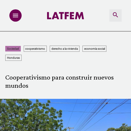
NOTAS
Sociedad
cooperativismo
derecho a la vivienda
economía social
INVESTIGACIONES
Honduras
MULTIMEDIA
Cooperativismo para construir nuevos
mundos
REDACCIÓN ABIERTA
LATFEMLAB.
PRODUCTOS