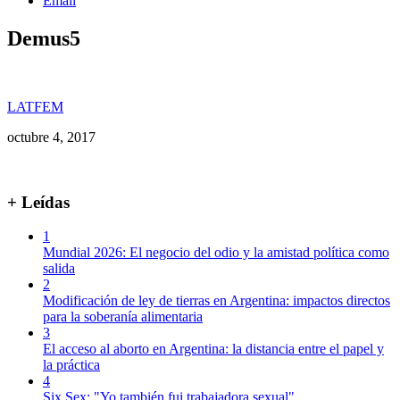
Email
Demus5
LATFEM
octubre 4, 2017
+ Leídas
1
Mundial 2026: El negocio del odio y la amistad política como
salida
2
Modificación de ley de tierras en Argentina: impactos directos
para la soberanía alimentaria
3
El acceso al aborto en Argentina: la distancia entre el papel y
la práctica
4
Six Sex: "Yo también fui trabajadora sexual"