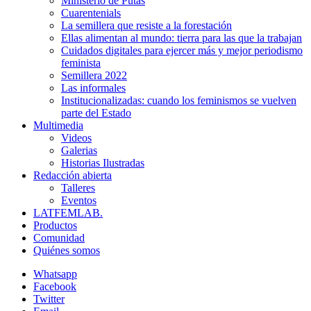
Ministerio de Putas
Cuarentenials
La semillera que resiste a la forestación
Ellas alimentan al mundo: tierra para las que la trabajan
Cuidados digitales para ejercer más y mejor periodismo
feminista
Semillera 2022
Las informales
Institucionalizadas: cuando los feminismos se vuelven
parte del Estado
Multimedia
Videos
Galerias
Historias Ilustradas
Redacción abierta
Talleres
Eventos
LATFEMLAB.
Productos
Comunidad
Quiénes somos
Whatsapp
Facebook
Twitter