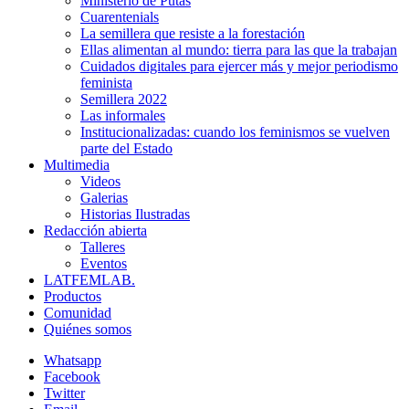
Ministerio de Putas
Cuarentenials
La semillera que resiste a la forestación
Ellas alimentan al mundo: tierra para las que la trabajan
Cuidados digitales para ejercer más y mejor periodismo
feminista
Semillera 2022
Las informales
Institucionalizadas: cuando los feminismos se vuelven
parte del Estado
Multimedia
Videos
Galerias
Historias Ilustradas
Redacción abierta
Talleres
Eventos
LATFEMLAB.
Productos
Comunidad
Quiénes somos
Whatsapp
Facebook
Twitter