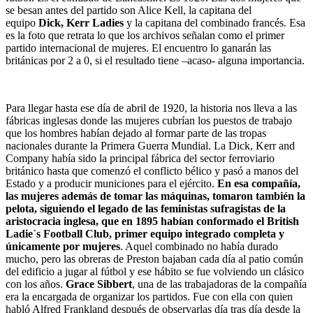
se besan antes del partido son Alice Kell, la capitana del
equipo
Dick, Kerr Ladies
y la capitana del combinado francés. Esa
es la foto que retrata lo que los archivos señalan como el primer
partido internacional de mujeres. El encuentro lo ganarán las
británicas por 2 a 0, si el resultado tiene –acaso- alguna importancia.
Para llegar hasta ese día de abril de 1920, la historia nos lleva a las
fábricas inglesas donde las mujeres cubrían los puestos de trabajo
que los hombres habían dejado al formar parte de las tropas
nacionales durante la Primera Guerra Mundial. La Dick, Kerr and
Company había sido la principal fábrica del sector ferroviario
británico hasta que comenzó el conflicto bélico y pasó a manos del
Estado y a producir municiones para el ejército.
En esa compañía,
las mujeres además de tomar las máquinas, tomaron también la
pelota, siguiendo el legado de las feministas sufragistas de la
aristocracia inglesa, que en 1895 habían conformado el British
Ladie´s Football Club, primer equipo integrado completa y
únicamente por mujeres
. Aquel combinado no había durado
mucho, pero las obreras de Preston bajaban cada día al patio común
del edificio a jugar al fútbol y ese hábito se fue volviendo un clásico
con los años.
Grace Sibbert
, una de las trabajadoras de la compañía
era la encargada de organizar los partidos. Fue con ella con quien
habló Alfred Frankland después de observarlas día tras día desde la