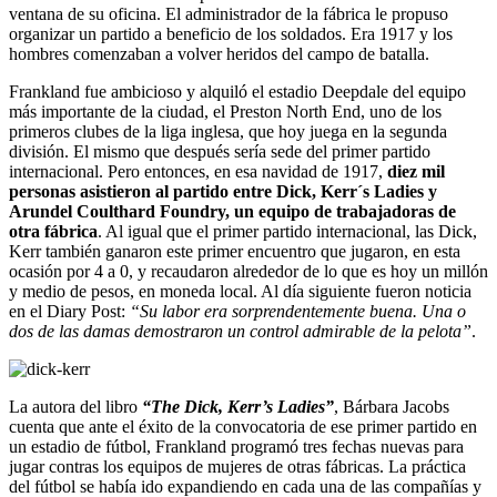
ventana de su oficina. El administrador de la fábrica le propuso
organizar un partido a beneficio de los soldados. Era 1917 y los
hombres comenzaban a volver heridos del campo de batalla.
Frankland fue ambicioso y alquiló el estadio Deepdale del equipo
más importante de la ciudad, el Preston North End, uno de los
primeros clubes de la liga inglesa, que hoy juega en la segunda
división. El mismo que después sería sede del primer partido
internacional. Pero entonces, en esa navidad de 1917,
diez mil
personas asistieron al partido entre Dick, Kerr´s Ladies y
Arundel Coulthard Foundry, un equipo de trabajadoras de
otra fábrica
. Al igual que el primer partido internacional, las Dick,
Kerr también ganaron este primer encuentro que jugaron, en esta
ocasión por 4 a 0, y recaudaron alrededor de lo que es hoy un millón
y medio de pesos, en moneda local. Al día siguiente fueron noticia
en el Diary Post:
“Su labor era sorprendentemente buena. Una o
dos de las damas demostraron un control admirable de la pelota”
.
La autora del libro
“The Dick, Kerr’s Ladies”
, Bárbara Jacobs
cuenta que ante el éxito de la convocatoria de ese primer partido en
un estadio de fútbol, Frankland programó tres fechas nuevas para
jugar contras los equipos de mujeres de otras fábricas. La práctica
del fútbol se había ido expandiendo en cada una de las compañías y