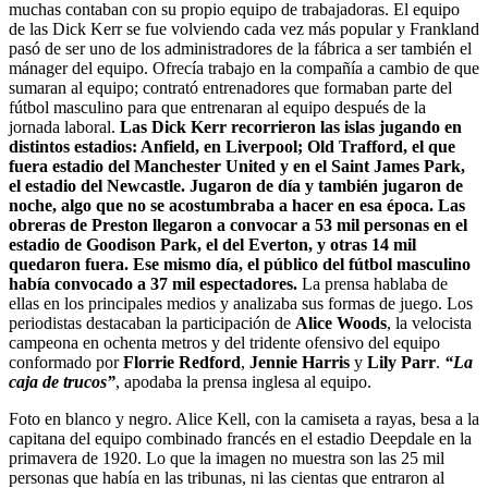
muchas contaban con su propio equipo de trabajadoras. El equipo
de las Dick Kerr se fue volviendo cada vez más popular y Frankland
pasó de ser uno de los administradores de la fábrica a ser también el
mánager del equipo. Ofrecía trabajo en la compañía a cambio de que
sumaran al equipo; contrató entrenadores que formaban parte del
fútbol masculino para que entrenaran al equipo después de la
jornada laboral.
Las Dick Kerr recorrieron las islas jugando en
distintos estadios: Anfield, en Liverpool; Old Trafford, el que
fuera estadio del Manchester United y en el Saint James Park,
el estadio del Newcastle. Jugaron de día y también jugaron de
noche, algo que no se acostumbraba a hacer en esa época. Las
obreras de Preston llegaron a convocar a 53 mil personas en el
estadio de Goodison Park, el del Everton, y otras 14 mil
quedaron fuera. Ese mismo día, el público del fútbol masculino
había convocado a 37 mil espectadores.
La prensa hablaba de
ellas en los principales medios y analizaba sus formas de juego. Los
periodistas destacaban la participación de
Alice Woods
, la velocista
campeona en ochenta metros y del tridente ofensivo del equipo
conformado por
Florrie Redford
,
Jennie Harris
y
Lily Parr
.
“La
caja de trucos”
, apodaba la prensa inglesa al equipo.
Foto en blanco y negro. Alice Kell, con la camiseta a rayas, besa a la
capitana del equipo combinado francés en el estadio Deepdale en la
primavera de 1920. Lo que la imagen no muestra son las 25 mil
personas que había en las tribunas, ni las cientas que entraron al