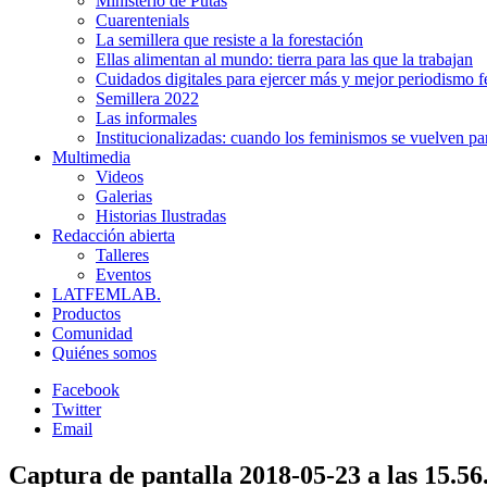
Ministerio de Putas
Cuarentenials
La semillera que resiste a la forestación
Ellas alimentan al mundo: tierra para las que la trabajan
Cuidados digitales para ejercer más y mejor periodismo f
Semillera 2022
Las informales
Institucionalizadas: cuando los feminismos se vuelven pa
Multimedia
Videos
Galerias
Historias Ilustradas
Redacción abierta
Talleres
Eventos
LATFEMLAB.
Productos
Comunidad
Quiénes somos
Facebook
Twitter
Email
Captura de pantalla 2018-05-23 a las 15.56