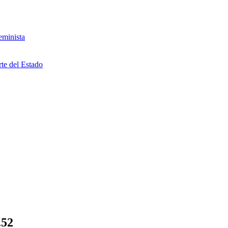
eminista
rte del Estado
.52