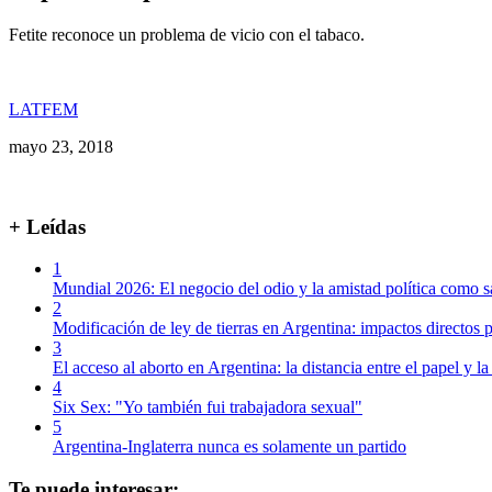
Fetite reconoce un problema de vicio con el tabaco.
LATFEM
mayo 23, 2018
+ Leídas
1
Mundial 2026: El negocio del odio y la amistad política como s
2
Modificación de ley de tierras en Argentina: impactos directos p
3
El acceso al aborto en Argentina: la distancia entre el papel y la
4
Six Sex: "Yo también fui trabajadora sexual"
5
Argentina-Inglaterra nunca es solamente un partido
Te puede interesar: