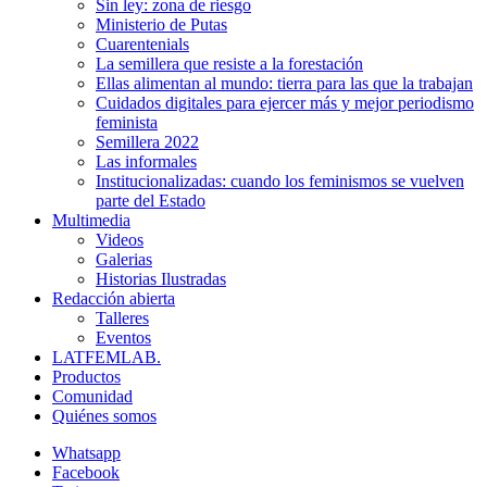
Sin ley: zona de riesgo
Ministerio de Putas
Cuarentenials
La semillera que resiste a la forestación
Ellas alimentan al mundo: tierra para las que la trabajan
Cuidados digitales para ejercer más y mejor periodismo
feminista
Semillera 2022
Las informales
Institucionalizadas: cuando los feminismos se vuelven
parte del Estado
Multimedia
Videos
Galerias
Historias Ilustradas
Redacción abierta
Talleres
Eventos
LATFEMLAB.
Productos
Comunidad
Quiénes somos
Whatsapp
Facebook