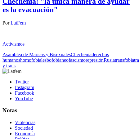
Chechenia: "la única manera de ayudar
es la evacuación"
Por
LatFem
Activismos
Asamblea de Maricas y Bisexuales
Chechenia
derechos
humanos
homofobia
lesbofobia
neofascismo
represión
Rusia
transfobia
tr
y trans
Twitter
Instagram
Facebook
YouTube
Notas
Violencias
Sociedad
Economía