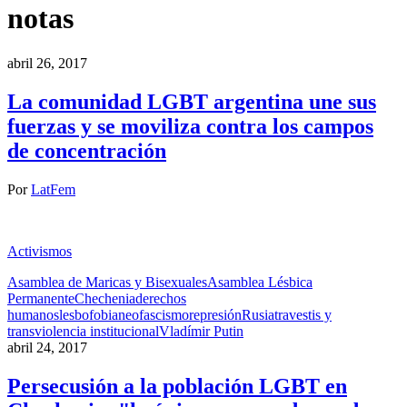
notas
abril 26, 2017
La comunidad LGBT argentina une sus
fuerzas y se moviliza contra los campos
de concentración
Por
LatFem
Activismos
Asamblea de Maricas y Bisexuales
Asamblea Lésbica
Permanente
Chechenia
derechos
humanos
lesbofobia
neofascismo
represión
Rusia
travestis y
trans
violencia institucional
Vladímir Putin
abril 24, 2017
Persecusión a la población LGBT en