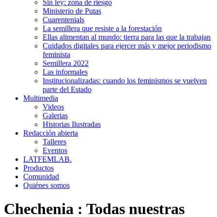
Sin ley: zona de riesgo
Ministerio de Putas
Cuarentenials
La semillera que resiste a la forestación
Ellas alimentan al mundo: tierra para las que la trabajan
Cuidados digitales para ejercer más y mejor periodismo
feminista
Semillera 2022
Las informales
Institucionalizadas: cuando los feminismos se vuelven
parte del Estado
Multimedia
Videos
Galerias
Historias Ilustradas
Redacción abierta
Talleres
Eventos
LATFEMLAB.
Productos
Comunidad
Quiénes somos
Chechenia
:
Todas nuestras