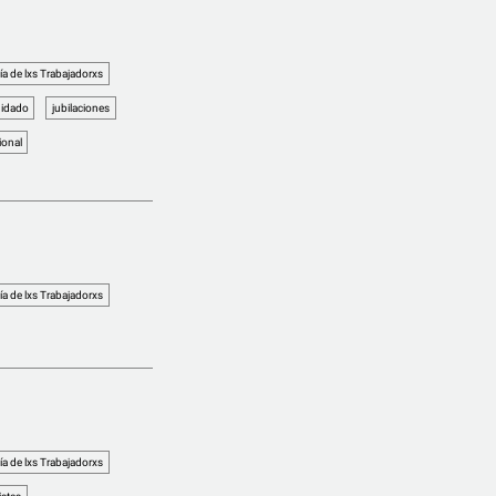
ía de lxs Trabajadorxs
uidado
jubilaciones
ional
ía de lxs Trabajadorxs
ía de lxs Trabajadorxs