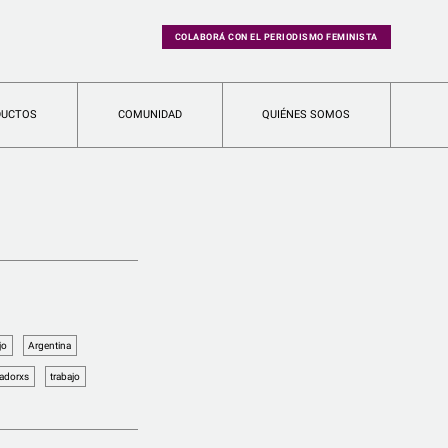
COLABORÁ CON EL PERIODISMO FEMINISTA
DUCTOS
COMUNIDAD
QUIÉNES SOMOS
jo
Argentina
jadorxs
trabajo