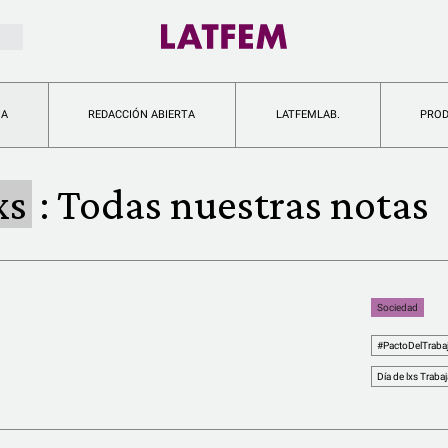
IA
REDACCIÓN ABIERTA
LATFEMLAB.
PRO
xs
:
Todas nuestras notas
Sociedad
#PactoDelTraba
Día de lxs Traba