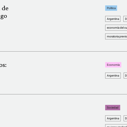
n de
Política
igo
Argentina
D
economía del c
moratoria previs
os:
Economía
Argentina
D
Sociedad
Argentina
D