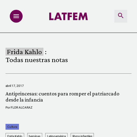
NOTAS
Frida Kahlo
:
INVESTIGACIONES
Todas nuestras notas
MULTIMEDIA
abril 17, 2017
REDACCIÓN ABIERTA
Antiprincesas: cuentos para romper el patriarcado
desde la infancia
LATFEMLAB.
Por
FLOR ALCARAZ
PRODUCTOS
Cultura
Frida Kahlo
heroínas
Latinoamérica
libros infantiles