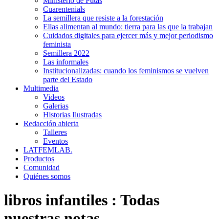
Ministerio de Putas
Cuarentenials
La semillera que resiste a la forestación
Ellas alimentan al mundo: tierra para las que la trabajan
Cuidados digitales para ejercer más y mejor periodismo
feminista
Semillera 2022
Las informales
Institucionalizadas: cuando los feminismos se vuelven
parte del Estado
Multimedia
Videos
Galerias
Historias Ilustradas
Redacción abierta
Talleres
Eventos
LATFEMLAB.
Productos
Comunidad
Quiénes somos
libros infantiles
:
Todas
nuestras notas