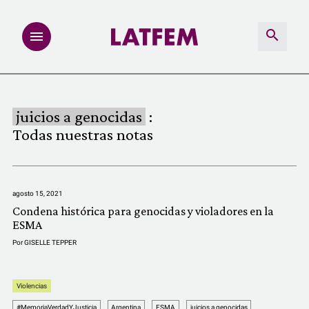
NOTAS
juicios a genocidas
:
INVESTIGACIONES
Todas nuestras notas
MULTIMEDIA
agosto 15, 2021
REDACCIÓN ABIERTA
Condena histórica para genocidas y violadores en la
ESMA
LATFEMLAB.
Por
GISELLE TEPPER
PRODUCTOS
Violencias
#MemoriaVerdadYJusticia
Argentina
ESMA
juicios a genocidas