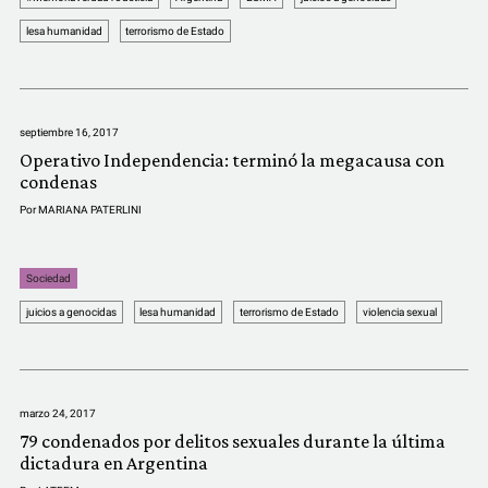
COMUNIDAD
lesa humanidad
terrorismo de Estado
QUIÉNES SOMOS
septiembre 16, 2017
Operativo Independencia: terminó la megacausa con
condenas
Por
MARIANA PATERLINI
Sociedad
juicios a genocidas
lesa humanidad
terrorismo de Estado
violencia sexual
marzo 24, 2017
79 condenados por delitos sexuales durante la última
dictadura en Argentina