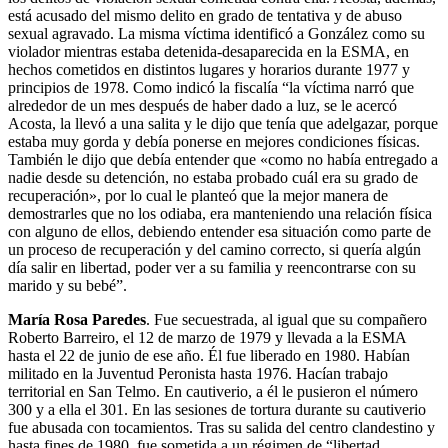
está acusado del mismo delito en grado de tentativa y de abuso
sexual agravado. La misma víctima identificó a González como su
violador mientras estaba detenida-desaparecida en la ESMA, en
hechos cometidos en distintos lugares y horarios durante 1977 y
principios de 1978. Como indicó la fiscalía “la víctima narró que
alrededor de un mes después de haber dado a luz, se le acercó
Acosta, la llevó a una salita y le dijo que tenía que adelgazar, porque
estaba muy gorda y debía ponerse en mejores condiciones físicas.
También le dijo que debía entender que «como no había entregado a
nadie desde su detención, no estaba probado cuál era su grado de
recuperación», por lo cual le planteó que la mejor manera de
demostrarles que no los odiaba, era manteniendo una relación física
con alguno de ellos, debiendo entender esa situación como parte de
un proceso de recuperación y del camino correcto, si quería algún
día salir en libertad, poder ver a su familia y reencontrarse con su
marido y su bebé”.
María Rosa Paredes
. Fue secuestrada, al igual que su compañero
Roberto Barreiro, el 12 de marzo de 1979 y llevada a la ESMA
hasta el 22 de junio de ese año. Él fue liberado en 1980. Habían
militado en la Juventud Peronista hasta 1976. Hacían trabajo
territorial en San Telmo. En cautiverio, a él le pusieron el número
300 y a ella el 301. En las sesiones de tortura durante su cautiverio
fue abusada con tocamientos. Tras su salida del centro clandestino y
hasta fines de 1980, fue sometida a un régimen de “libertad