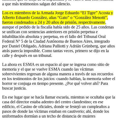
a que más testimonios salgan del silencio.
Los ex miembros de la Armada Jorge Eduardo “El Tigre” Acosta y
Alberto Eduardo González, alias “Gato” o “González Menotti”,
fueron condenados a 24 y 20 años de prisión, respectivamente
,
aunque el pedido de la fiscalía había sido de 25 años. Las condenas
se unifican con sentencias anteriores en prisión perpetua e
inhabilitación absoluta y perpetua, en el fallo del Tribunal Oral
Federal Nº 5 de la Ciudad Autónoma de Buenos Aires, integrado
por Daniel Obligado, Adriana Palliotti y Adrián Grünberg, que años
atrás parecía imposible. Como tantas veces, primero se dijo en la
calle y después en un tribunal.
La ahora ex ESMA es un espacio al que se ingresa como sitio de
memoria y el que se vuelve ESMA cuando las víctimas
sobrevivientes regresan de alguna manera a través de sus recuerdos
en los testimonios de los juicios: cuando hablan, la memoria sobre el
horror se conjuga en tiempo presente. ¿Por qué volver ahí? Para
buscar justicia.
En ese lugar que se hacía llamar escuela, mientras se ocultaba que la
casa del director estaba adentro del centro clandestino; en ese
edificio, el Casino de oficiales, donde se festejó un cumpleaños a
pasos de donde las víctimas estaban en cautiverio; ahí, donde los
uniformados dormían a un techo de distancia de mujeres