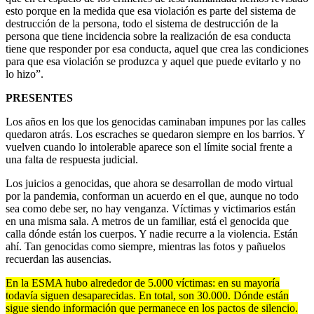
esto porque en la medida que esa violación es parte del sistema de
destrucción de la persona, todo el sistema de destrucción de la
persona que tiene incidencia sobre la realización de esa conducta
tiene que responder por esa conducta, aquel que crea las condiciones
para que esa violación se produzca y aquel que puede evitarlo y no
lo hizo”.
PRESENTES
Los años en los que los genocidas caminaban impunes por las calles
quedaron atrás. Los escraches se quedaron siempre en los barrios. Y
vuelven cuando lo intolerable aparece son el límite social frente a
una falta de respuesta judicial.
Los juicios a genocidas, que ahora se desarrollan de modo virtual
por la pandemia, conforman un acuerdo en el que, aunque no todo
sea como debe ser, no hay venganza. Víctimas y victimarios están
en una misma sala. A metros de un familiar, está el genocida que
calla dónde están los cuerpos. Y nadie recurre a la violencia. Están
ahí. Tan genocidas como siempre, mientras las fotos y pañuelos
recuerdan las ausencias.
En la ESMA hubo alrededor de 5.000 víctimas: en su mayoría
todavía siguen desaparecidas. En total, son 30.000. Dónde están
sigue siendo información que permanece en los pactos de silencio.