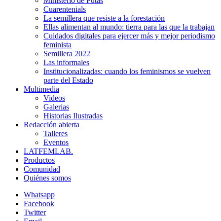
Ministerio de Putas
Cuarentenials
La semillera que resiste a la forestación
Ellas alimentan al mundo: tierra para las que la trabajan
Cuidados digitales para ejercer más y mejor periodismo
feminista
Semillera 2022
Las informales
Institucionalizadas: cuando los feminismos se vuelven
parte del Estado
Multimedia
Videos
Galerias
Historias Ilustradas
Redacción abierta
Talleres
Eventos
LATFEMLAB.
Productos
Comunidad
Quiénes somos
Whatsapp
Facebook
Twitter