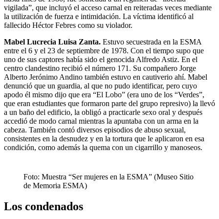
vigilada”, que incluyó el acceso carnal en reiteradas veces mediante
la utilización de fuerza e intimidación. La víctima identificó al
fallecido Héctor Febres como su violador.
Mabel Lucrecia Luisa Zanta.
Estuvo secuestrada en la ESMA
entre el 6 y el 23 de septiembre de 1978. Con el tiempo supo que
uno de sus captores había sido el genocida Alfredo Astiz. En el
centro clandestino recibió el número 171. Su compañero Jorge
Alberto Jerónimo Andino también estuvo en cautiverio ahí. Mabel
denunció que un guardia, al que no pudo identificar, pero cuyo
apodo él mismo dijo que era “El Lobo” (era uno de los “Verdes”,
que eran estudiantes que formaron parte del grupo represivo) la llevó
a un baño del edificio, la obligó a practicarle sexo oral y después
accedió de modo carnal mientras la apuntaba con un arma en la
cabeza. También contó diversos episodios de abuso sexual,
consistentes en la desnudez y en la tortura que le aplicaron en esa
condición, como además la quema con un cigarrillo y manoseos.
Foto: Muestra “Ser mujeres en la ESMA” (Museo Sitio
de Memoria ESMA)
Los condenados