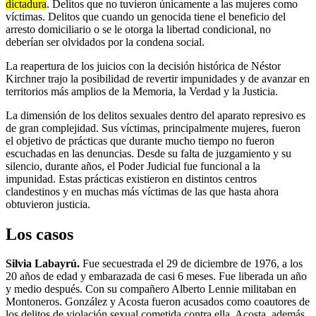
dictadura
. Delitos que no tuvieron únicamente a las mujeres como
víctimas. Delitos que cuando un genocida tiene el beneficio del
arresto domiciliario o se le otorga la libertad condicional, no
deberían ser olvidados por la condena social.
La reapertura de los juicios con la decisión histórica de Néstor
Kirchner trajo la posibilidad de revertir impunidades y de avanzar en
territorios más amplios de la Memoria, la Verdad y la Justicia.
La dimensión de los delitos sexuales dentro del aparato represivo es
de gran complejidad. Sus víctimas, principalmente mujeres, fueron
el objetivo de prácticas que durante mucho tiempo no fueron
escuchadas en las denuncias. Desde su falta de juzgamiento y su
silencio, durante años, el Poder Judicial fue funcional a la
impunidad. Estas prácticas existieron en distintos centros
clandestinos y en muchas más víctimas de las que hasta ahora
obtuvieron justicia.
Los casos
Silvia Labayrú.
Fue secuestrada el 29 de diciembre de 1976, a los
20 años de edad y embarazada de casi 6 meses. Fue liberada un año
y medio después. Con su compañero Alberto Lennie militaban en
Montoneros. González y Acosta fueron acusados como coautores de
los delitos de violación sexual cometida contra ella. Acosta, además,