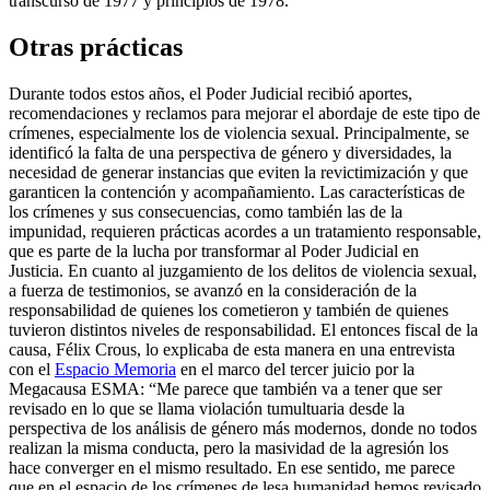
transcurso de 1977 y principios de 1978.
Otras prácticas
Durante todos estos años, el Poder Judicial recibió aportes,
recomendaciones y reclamos para mejorar el abordaje de este tipo de
crímenes, especialmente los de violencia sexual. Principalmente, se
identificó la falta de una perspectiva de género y diversidades, la
necesidad de generar instancias que eviten la revictimización y que
garanticen la contención y acompañamiento. Las características de
los crímenes y sus consecuencias, como también las de la
impunidad, requieren prácticas acordes a un tratamiento responsable,
que es parte de la lucha por transformar al Poder Judicial en
Justicia. En cuanto al juzgamiento de los delitos de violencia sexual,
a fuerza de testimonios, se avanzó en la consideración de la
responsabilidad de quienes los cometieron y también de quienes
tuvieron distintos niveles de responsabilidad. El entonces fiscal de la
causa, Félix Crous, lo explicaba de esta manera en una entrevista
con el
Espacio Memoria
en el marco del tercer juicio por la
Megacausa ESMA: “Me parece que también va a tener que ser
revisado en lo que se llama violación tumultuaria desde la
perspectiva de los análisis de género más modernos, donde no todos
realizan la misma conducta, pero la masividad de la agresión los
hace converger en el mismo resultado. En ese sentido, me parece
que en el espacio de los crímenes de lesa humanidad hemos revisado