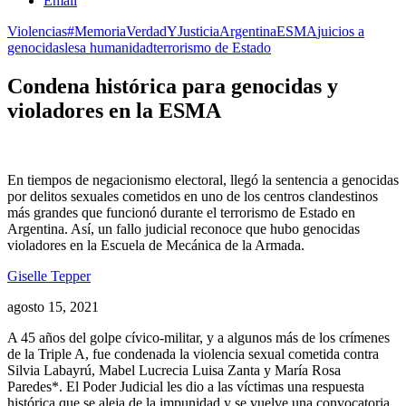
Email
Violencias
#MemoriaVerdadYJusticia
Argentina
ESMA
juicios a
genocidas
lesa humanidad
terrorismo de Estado
Condena histórica para genocidas y
violadores en la ESMA
En tiempos de negacionismo electoral, llegó la sentencia a genocidas
por delitos sexuales cometidos en uno de los centros clandestinos
más grandes que funcionó durante el terrorismo de Estado en
Argentina. Así, un fallo judicial reconoce que hubo genocidas
violadores en la Escuela de Mecánica de la Armada.
Giselle Tepper
agosto 15, 2021
A 45 años del golpe cívico-militar, y a algunos más de los crímenes
de la Triple A, fue condenada la violencia sexual cometida contra
Silvia Labayrú, Mabel Lucrecia Luisa Zanta y María Rosa
Paredes*. El Poder Judicial les dio a las víctimas una respuesta
histórica que se aleja de la impunidad y se vuelve una convocatoria